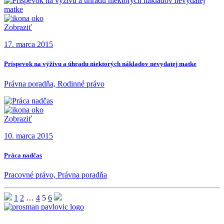
Zobraziť
17. marca 2015
Príspevok na výživu a úhradu niektorých nákladov nevydatej matke
Právna poradňa, Rodinné právo
Zobraziť
10. marca 2015
Práca nadčas
Pracovné právo, Právna poradňa
1
2
…
4
5
6