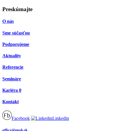
Preskúmajte
O nás
Sme súčasťou
Podporujeme
Aktuality
Referencie
Semináre
Kariéra
0
Kontakt
Facebook
Linkedin
office@ppak.sk