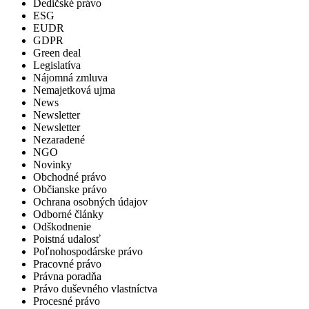
Dedičské právo
ESG
EUDR
GDPR
Green deal
Legislatíva
Nájomná zmluva
Nemajetková ujma
News
Newsletter
Newsletter
Nezaradené
NGO
Novinky
Obchodné právo
Občianske právo
Ochrana osobných údajov
Odborné články
Odškodnenie
Poistná udalosť
Poľnohospodárske právo
Pracovné právo
Právna poradňa
Právo duševného vlastníctva
Procesné právo