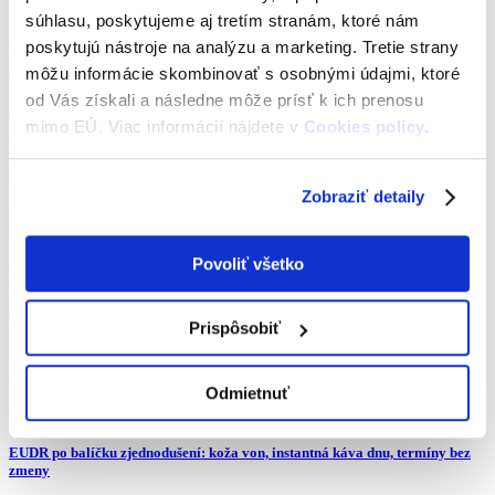
súhlasu, poskytujeme aj tretím stranám, ktoré nám
AI, News
poskytujú nástroje na analýzu a marketing. Tretie strany
môžu informácie skombinovať s osobnými údajmi, ktoré
od Vás získali a následne môže prísť k ich prenosu
mimo EÚ. Viac informácií nájdete v
Cookies policy
.
Zobraziť
27. júla 2026
Zobraziť detaily
Rozhoduje deň podania návrhu: zmeny v s.r.o. si od 17. augusta vyžiadajú
notára
Povoliť všetko
News
Prispôsobiť
Zobraziť
Odmietnuť
23. júla 2026
EUDR po balíčku zjednodušení: koža von, instantná káva dnu, termíny bez
zmeny