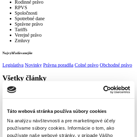
Rodinné právo
RPVS
Spoločnosti
Spotrebné dane
Správne právo
Tariffs
Verejné právo
Zmluvy
Najvyhľadávanejšie
Legislatíva
Novinky
Právna poradňa
Colné právo
Obchodné právo
Všetky články
Zobraziť
Táto webová stránka používa súbory cookies
30. júla 2026
Na analýzu návštevnosti a pre marketingové účely
používame súbory cookies. Informácie o tom, ako
Žiadny odklad: od 2. augusta 2026 musíte priznať chatbota a označiť obsah
z umelej inteligencie
používate naše webové stránky, v prípade Vášho