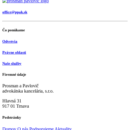
office@ppak.sk
Čo ponúkame
Odvetvia
Právne oblasti
Naše služby
Firemné údaje
Prosman a Pavlovič
advokátska kancelária, s.r.o.
Hlavná 31
917 01 Trnava
Podstránky
Domov
O nás
Podporujeme
Aktuality