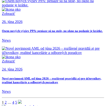
Zobraziť
26. júna 2026
Osem nových výziev PPA: peniaze sú na stole, no okno na podanie je krátke.
News
Zobraziť
24. júna 2026
Nové povinnosti AML od júna 2026 – rozšírené pravidlá aj pre účtovníkov,
realitné kancelárie a odborných poradcov
News
1
2
…
4
5