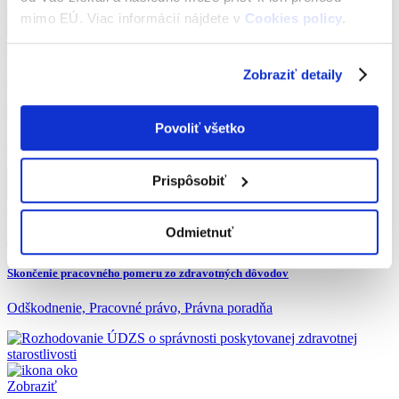
mimo EÚ. Viac informácií nájdete v
Cookies policy
.
Zobraziť
Zobraziť detaily
3. marca 2022
Výtlky na cestách
Povoliť všetko
Odškodnenie, Právna poradňa
Prispôsobiť
Zobraziť
Odmietnuť
2. marca 2022
Skončenie pracovného pomeru zo zdravotných dôvodov
Odškodnenie, Pracovné právo, Právna poradňa
Zobraziť