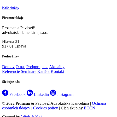
Naše služby
Firemné údaje
Prosman a Pavlovič
advokátska kancelária, s.r.o.
Hlavná 31
917 01 Trnava
Podstránky
Domov
O nás
Podporujeme
Aktuality
Referencie
Semináre
Kariéra
Kontakt
Sledujte nás
Facebook
Linkedin
Instagram
© 2022 Prosman & Pavlovič Advokátska Kancelária |
Ochrana
osobných údajov
|
Cookies policy
| Člen skupiny
ECCN
Created by
Wink & Nod