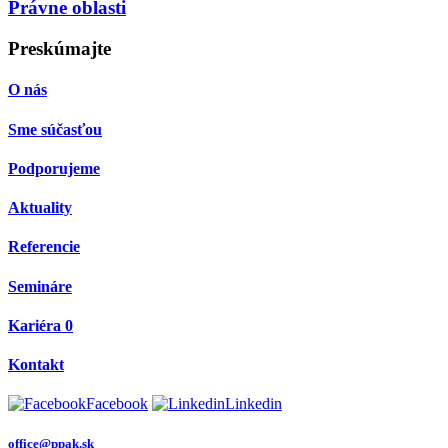
Právne oblasti
Preskúmajte
O nás
Sme súčasťou
Podporujeme
Aktuality
Referencie
Semináre
Kariéra
0
Kontakt
Facebook
Linkedin
office@ppak.sk