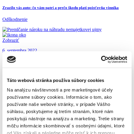
Zrazilo vás auto: čo vám patrí a prečo škodu platí poisťovňa vinníka
Odškodnenie
Zobraziť
6. septembra 2022
Premlčanie nároku na náhradu nemajetkovej ujmy
Nemajetková ujma, Odškodnenie, Právna poradňa
Táto webová stránka používa súbory cookies
Na analýzu návštevnosti a pre marketingové účely
Zobraziť
používame súbory cookies. Informácie o tom, ako
používate naše webové stránky, v prípade Vášho
17. mája 2022
súhlasu, poskytujeme aj tretím stranám, ktoré nám
Na pracovisku sa stal úraz. Čo robiť?
poskytujú nástroje na analýzu a marketing. Tretie strany
môžu informácie skombinovať s osobnými údajmi, ktoré
Odškodnenie, Pracovné právo, Právna poradňa
od Vás získali a následne môže prísť k ich prenosu