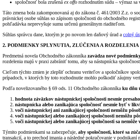
spoločnosť bola zrušená
ex offo
rozhodnutím súdu – výmaz sa vy
Táto zmena bola zakomponovaná aj do zákona č. 461/2003 Z.z. o sociá
právnickej osobe súhlas so zápisom spoločnosti do obchodného regist
pohľadávka neprevyšuje sumu určenú generálnym riaditeľom.
Súhlas správcu dane, ktorým je po novom len daňový úrad a
colný úr
2. PODMIENKY SPLYNUTIA, ZLÚČENIA A ROZDELENIA
Predmetná novela Obchodného zákonníka
zavádza nové podmienky p
rozdelenia majú v praxi zabrániť tomu, aby sa nástupnícka spoločnosť
Cieľom týchto zmien je zlepšiť ochranu veriteľov a spoločníkov spoloč
prípadoch, v ktorých by toto rozhodnutie mohlo poškodiť záujmy veri
Podľa novelizovaného § 69 ods. 11 Obchodného zákonníka
ku dňu ú
hodnota záväzkov nástupníckej spoločnosti nesmie presah
nástupnícka alebo zanikajúca spoločnosť nesmie byť v likvi
voči nástupníckej ani zanikajúcej spoločnosti nemôžu pôs
voči nástupníckej alebo zanikajúcej spoločnosti nemôžu pôs
voči nástupníckej alebo zanikajúcej spoločnosti sa nemôže
Týmito podmienkami sa zabezpečuje,
aby spoločnosti, ktoré sa zúč
transakcií, a to prechod imania a následné pokračovanie v podnikaní