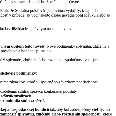
 súhlas správcu dane alebo Sociálnej poisťovne.
 tak, že Sociálna poisťovňa je povinná vydať fyzickej alebo
adosť v prípade, ak voči takejto osobe nevedie pohľadávku alebo ak
ako bez likvidácie s právnym nástupníctvom.
ívnym účelom tejto novely.
Nové podmienky splynutia, zlúčenia a
 presahovala hodnotu jej majetku.
dzí splynutie, zlúčenie alebo rozdelenie spoločností v takých
nasledovné podmienky:
suma záväzkov, ktoré sú spojené so záväzkom podriadenosti,
 rozdelením súhlasí správca konkurznej podstaty,
reštrukturalizácie,
 rozhodnutia súdu zrušené.
ickej a hospodárskej kondícií
tak, aby bol zabezpečený cieľ týchto
amedziť splynutiu, zlúčeniu alebo rozdeleniu spoločností, ktoré