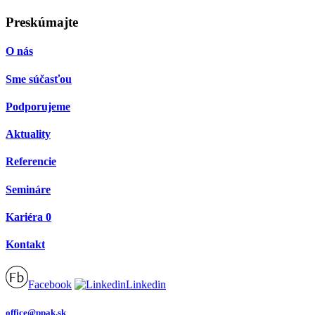
Preskúmajte
O nás
Sme súčasťou
Podporujeme
Aktuality
Referencie
Semináre
Kariéra
0
Kontakt
Facebook
Linkedin
office@ppak.sk