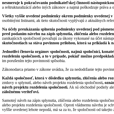
nesmeruje k pokračovaniu podnikateľskej činnosti nástupnícko
a reštrukturalizácií alebo iných zákonov a najmä poškodzuje práva a 
Všetky vyššie uvedené podmienky okrem podmienky uvedenej v b
osobitnými listinami, ak tieto skutočnosti vyplývajú z aktuálnych ref
Na účely preukázania splnenia podmienky uvedenej pod písmen
pred podaním návrhu na zápis splynutia, zlúčenia alebo rozdele
zanikajúcich spoločností považujú za úkony vykonané na účet nástup
skutočnostiach sa stáva povinnou prílohou, ktorá sa prikladá k n
Jednotliví členovia orgánov spoločností, najmä spoločníci, konat
rozdeleniu spoločností, a to v prípade, pokiaľ možno predpoklad
im porušením tejto povinnosti spôsobia.
Zákonodarca priamo v zákone uvádza, že za nedodržanie tejto povinn
Každá spoločnosť, ktorá v dôsledku splynutia, zlúčenia alebo roz
zmluvy o splynutí, alebo návrh projektu rozdelenia spoločnosti
, ozná
návrh projektu rozdelenia spoločnosti.
Ak sú obchodné podiely ale
záložnému veriteľovi.
Samotný návrh na zápis splynutia, zlúčenia alebo rozdelenia spoločno
alebo projektu rozdelenia spoločnosti. Oproti vládnemu návrhu je sch
vyššie uvedenej lehote nepodá, má sa za to, že spoločnosti od takejto 