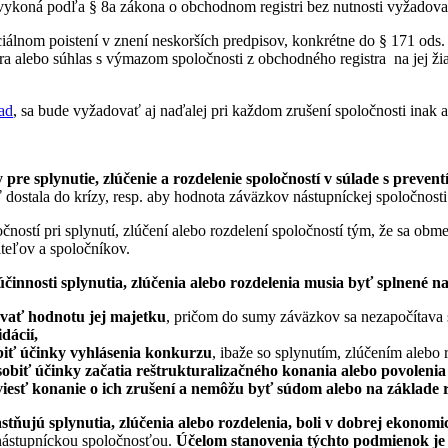
koná podľa § 8a zákona o obchodnom registri bez nutnosti vyžadovať
lnom poistení v znení neskorších predpisov, konkrétne do § 171 ods. 3
ra alebo súhlas s výmazom spoločnosti z obchodného registra na jej ži
ad
, sa bude vyžadovať aj naďalej pri každom zrušení spoločnosti inak 
re splynutie, zlúčenie a rozdelenie spoločností v súlade s prevent
 dostala do krízy, resp. aby hodnota záväzkov nástupníckej spoločnosti
ností pri splynutí, zlúčení alebo rozdelení spoločností tým, že sa obme
teľov a spoločníkov.
činnosti splynutia, zlúčenia alebo rozdelenia musia byť splnené 
ovať hodnotu jej majetku
, pričom do sumy záväzkov sa nezapočítava 
dácií,
obiť účinky vyhlásenia konkurzu
, ibaže so splynutím, zlúčením alebo
obiť účinky začatia reštrukturalizačného konania alebo povolenia 
 viesť konanie o ich zrušení a nemôžu byť súdom alebo na základe
astňujú splynutia, zlúčenia alebo rozdelenia, boli v dobrej ekonom
 nástupníckou spoločnosťou.
Účelom stanovenia týchto podmienok je z