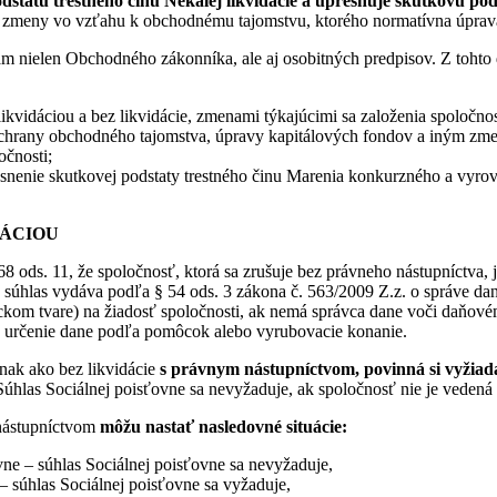
dstatu trestného činu Nekalej likvidácie a upresňuje skutkovú p
d zmeny vo vzťahu k obchodnému tajomstvu, ktorého normatívna úprava sa
ielen Obchodného zákonníka, ale aj osobitných predpisov. Z tohto
likvidáciou a bez likvidácie, zmenami týkajúcimi sa založenia spoločn
ochrany obchodného tajomstva, úpravy kapitálových fondov a iným zme
očnosti;
esnenie skutkovej podstaty trestného činu Marenia konkurzného a vyr
DÁCIOU
ods. 11, že spoločnosť, ktorá sa zrušuje bez právneho nástupníctva, 
e súhlas vydáva podľa § 54 ods. 3 zákona č. 563/2009 Z.z. o správe da
tickom tvare) na žiadosť spoločnosti, ak nemá správca dane voči daň
, určenie dane podľa pomôcok alebo vyrubovacie konanie.
nak ako bez likvidácie
s právnym nástupníctvom, povinná si vyžia
 Súhlas Sociálnej poisťovne sa nevyžaduje, ak spoločnosť nie je veden
 nástupníctvom
môžu nastať nasledovné situácie:
ne – súhlas Sociálnej poisťovne sa nevyžaduje,
 súhlas Sociálnej poisťovne sa vyžaduje,