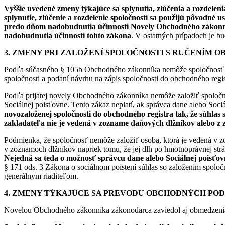
Vyššie uvedené zmeny týkajúce sa splynutia, zlúčenia a rozdele
splynutie, zlúčenie a rozdelenie spoločnosti sa použijú pôvodn
predo dňom nadobudnutia účinnosti Novely Obchodného zákonníka
nadobudnutia účinnosti tohto zákona
. V ostatných prípadoch je b
3. ZMENY PRI ZALOŽENÍ SPOLOČNOSTI S RUČENÍM
Podľa súčasného § 105b Obchodného zákonníka nemôže spoločnosť s 
spoločnosti a podaní návrhu na zápis spoločnosti do obchodného regi
Podľa prijatej novely Obchodného zákonníka nemôže založiť spoloč
Sociálnej poisťovne. Tento zákaz neplatí, ak správca dane alebo Soci
novozaloženej spoločnosti do obchodného registra tak, že súhlas
zakladateľa nie je vedená v zozname daňových dlžníkov alebo z 
Podmienka, že spoločnosť nemôže založiť osoba, ktorá je vedená v z
v zoznamoch dlžníkov napriek tomu, že jej dlh po hmotnoprávnej strá
Nejedná sa teda o možnosť správcu dane alebo Sociálnej poisťovn
§ 171 ods. 3 Zákona o sociálnom poistení súhlas so založením spoloč
generálnym riaditeľom.
4. ZMENY TÝKAJÚCE SA PREVODU OBCHODNÝCH PO
Novelou Obchodného zákonníka zákonodarca zaviedol aj obmedzenia