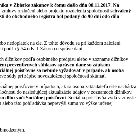
nníka v Zbierke zákonov k čomu došlo dňa 08.11.2017
.
Na
, zmluvy o zlúčení alebo projektu rozdelenia spoločnosti
schválený
sti do obchodného registra bol podaný do 90 dní odo dňa
 nedoplatok na cle. Z tohto dôvodu sa pri každom založení
ti podľa § 54 ods. 1 Zákona o správe daní.
h dlžníkov podľa osobitného predpisu alebo v zozname dlžníkov
tém preventívnych súhlasov správcu dane so zápisom
ociálnej poisťovne sa nebude vyžadovať v prípade, ak osoba
ové súdy pri zápise novozaloženej spoločnosti skúmať.
iálnej poisťovne v prípadoch, ak sa osoba zakladateľa ešte nachádza
ločnosti do nasledujúcej aktualizácie údajov v zoznamoch dlžníkov.
o dlhu voči Sociálnej poisťovni
. Sociálna poisťovňa vydá v zmysle
ku alebo táto pohľadávka neprevýši sumu vo výške určenej
 obmedzeným.