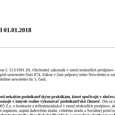
d 01.01.2018
kon č. 513/1991 Zb. Obchodný zákonník v znení neskorších predpisov 
 pod uznesením číslo 874. Zákon v čase prípravy tohto Newsletter-u zat
elíme newsletter do 3. častí.
ti nekalým podnikateľským praktikám, ktoré spočívajú v zlučovaní
 nemajú v úmysle reálne vykonávať podnikateľskú činnosť
, čím sa 
5 Z.z. o konkurze a reštrukturalizácií v znení neskorších predpisov, al
ym orgánom, najmä daňovému úradu, colnému úradu a Sociálnej poisťovn