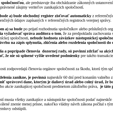
u spoločnosťou
, ale predstavuje iba obchádzanie zákonných ustanoven
oprávnené záujmy veriteľov zanikajúcich spoločností.
ode a) bude obchodný register zisťovať automaticky
z referenčnýc
erenčných údajov zapísaných v referenčných registroch verejnej správy.
om a) sa bude
po prijatí rozhodnutia spoločníkov alebo príslušných org
nia vyžadovať správa audítora o tom
, že za predpokladu zachovania 
níckej spoločnosti,
nebude hodnota záväzkov nástupníckej spoločno
ávrhu na zápis splynutia, zlúčenia alebo rozdelenia spoločností do
elia a poprípade členovia dozornej rady, sú povinní zdržať sa aký
ať, že nie sú splnené vyššie uvedené podmienky
pre takéto transakci
osti zodpovedajú členovia orgánov spoločnosti za škodu, ktorú tým sp
delenia zanikne, je povinná
najneskôr 60 dní pred konaním valného z
miť správcovi dane, ktorým je daňový úrad alebo colný úrad, že b
bo akcie zanikajúcej spoločnosti predmetom záložného práva,
je táto
stí musia všetky zanikajúce a nástupnícke spoločnosti podať najneskôr
válené znenie menej prísne, nakoľko vládny návrh zákona počítal s tým,
zmluvy odstúpili.