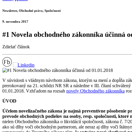
Newsletter, Obchodné právo, Spoločnosti
9. novembra 2017
#1 Novela obchodného zákonníka účinná o
Zdielať článok
V súvislosti s vládnym návrhom zákona, ktorým sa mení a dopĺňa zá
prerokovaný na 21. schôdzi NR SR a následne v III. čítaní schválený
01.01.2018. Vzhľadom na rozsah
novely Obchodného zákonníka
rozd
ÚVOD
Účelom novelizačného zákona je najmä preventívne pôsobenie pro
prevode obchodných podielov na osoby, resp. spoločnosti, ktoré
nielen Obchodného zákonníka o likvidácií spoločnosti, zákona č. 7/200
ako sú dlhy voči obchodným partnerom, ale neraz aj dlhy voči štátn