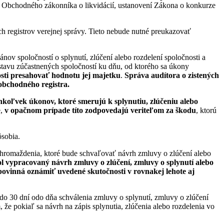
í Obchodného zákonníka o likvidácií, ustanovení Zákona o konkurze
h registrov verejnej správy. Tieto nebude nutné preukazovať
ánov spoločností o splynutí, zlúčení alebo rozdelení spoločnosti a
stavu zúčastnených spoločností ku dňu, od ktorého sa úkony
sti presahovať hodnotu jej majetku
.
Správa audítora o zistených
 obchodného registra.
chkoľvek úkonov, ktoré smerujú k splynutiu, zlúčeniu alebo
e,
v opačnom prípade títo zodpovedajú veriteľom za škodu
, ktorú
ôsobia.
hromaždenia, ktoré bude schvaľovať návrh zmluvy o zlúčení alebo
ol vypracovaný návrh zmluvy o zlúčení, zmluvy o splynutí alebo
 povinná oznámiť uvedené skutočnosti v rovnakej lehote aj
 do 30 dní odo dňa schválenia zmluvy o splynutí, zmluvy o zlúčení
 že pokiaľ sa návrh na zápis splynutia, zlúčenia alebo rozdelenia vo