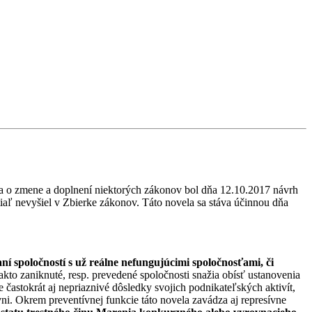
a o zmene a doplnení niektorých zákonov bol dňa 12.10.2017 návrh
iaľ nevyšiel v Zbierke zákonov. Táto novela sa stáva účinnou dňa
 spoločností s už reálne nefungujúcimi spoločnosťami, či
takto zaniknuté, resp. prevedené spoločnosti snažia obísť ustanovenia
e častokrát aj nepriaznivé dôsledky svojich podnikateľských aktivít,
i. Okrem preventívnej funkcie táto novela zavádza aj represívne