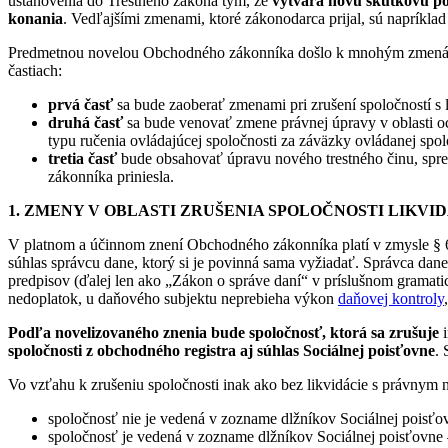
ustanovenia do Trestného zákona tým, že
vytvára novú skutkovú po
konania
. Vedľajšími zmenami, ktoré zákonodarca prijal, sú napríkla
Predmetnou novelou Obchodného zákonníka došlo k mnohým zmenám n
častiach:
prvá časť
sa bude zaoberať zmenami pri zrušení spoločností s 
druhá časť
sa bude venovať zmene právnej úpravy v oblasti 
typu ručenia ovládajúcej spoločnosti za záväzky ovládanej spol
tretia časť
bude obsahovať úpravu nového trestného činu, spr
zákonníka priniesla.
1. ZMENY V OBLASTI ZRUŠENIA SPOLOČNOSTI LIKVI
V platnom a účinnom znení Obchodného zákonníka platí v zmysle § 68 
súhlas správcu dane, ktorý si je povinná sama vyžiadať. Správca dan
predpisov (ďalej len ako „Zákon o správe daní“ v príslušnom grama
nedoplatok, u daňového subjektu neprebieha výkon
daňovej kontroly
Podľa novelizovaného znenia bude spoločnosť, ktorá sa zrušuje
i
spoločnosti z obchodného registra aj súhlas Sociálnej poisťovne
.
Vo vzťahu k zrušeniu spoločnosti inak ako bez likvidácie s právnym
spoločnosť nie je vedená v zozname dlžníkov Sociálnej poisťov
spoločnosť je vedená v zozname dlžníkov Sociálnej poisťovne –