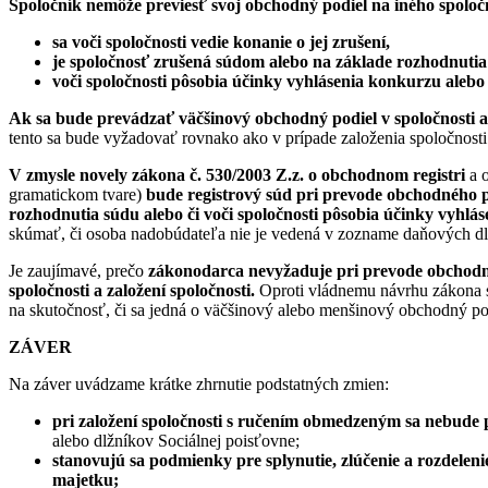
Spoločník nemôže previesť svoj obchodný podiel na iného spoločn
sa voči spoločnosti vedie konanie o jej zrušení,
je spoločnosť zrušená súdom alebo na základe rozhodnutia
voči spoločnosti pôsobia účinky vyhlásenia konkurzu alebo 
Ak sa bude prevádzať väčšinový obchodný podiel v spoločnosti 
tento sa bude vyžadovať rovnako ako v prípade založenia spoločnost
V zmysle novely zákona č. 530/2003 Z.z. o obchodnom registri
a o
gramatickom tvare)
bude registrový súd pri prevode obchodného 
rozhodnutia súdu alebo či voči spoločnosti pôsobia účinky vyhlás
skúmať, či osoba nadobúdateľa nie je vedená v zozname daňových dl
Je zaujímavé, prečo
zákonodarca nevyžaduje pri prevode obchodné
spoločnosti a založení spoločnosti.
Oproti vládnemu návrhu zákona s
na skutočnosť, či sa jedná o väčšinový alebo menšinový obchodný po
ZÁVER
Na záver uvádzame krátke zhrnutie podstatných zmien:
pri založení spoločnosti s ručením obmedzeným sa nebude
alebo dlžníkov Sociálnej poisťovne;
stanovujú sa podmienky pre splynutie, zlúčenie a rozdeleni
majetku;