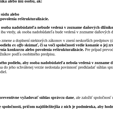
íka alebo inú osobu, ak:
 súdu alebo
povolenia reštrukturalizácie.
a osoba nadobúdateľa nebude vedená v zozname daňových dlžníkov
i iba vtedy, ak osoba nadobúdateľa bude vedená v zozname daňových d
 zmene a doplnení niektorých zákonov v znení neskorších predpisov (
podielu
ex offo
skúmať, či sa voči spoločnosti vedie konanie o jej z
enia konkurzu alebo povolenia reštrukturalizácie.
Pre prípad prevo
žníkov podľa osobitného predpisu.
ho podielu, aby osoba nadobúdateľa nebola vedená v zozname dlž
a do jeho schválenej verzie nedostala povinnosť predkladať súhlas s
diel.
 preventívne vyžadovať súhlas správcu dane
, ale založiť spoločnos
e spoločností, pričom najdôležitejšia z nich je podmienka, aby hod