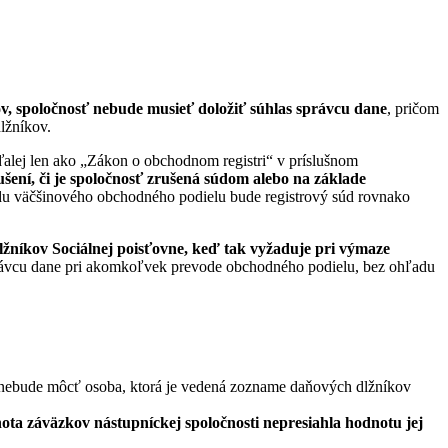
, spoločnosť nebude musieť doložiť súhlas správcu dane
, pričom
lžníkov.
ďalej len ako „Zákon o obchodnom registri“ v príslušnom
rušení, či je spoločnosť zrušená súdom alebo na základe
du väčšinového obchodného podielu bude registrový súd rovnako
níkov Sociálnej poisťovne, keď tak vyžaduje pri výmaze
právcu dane pri akomkoľvek prevode obchodného podielu, bez ohľadu
ť nebude môcť osoba, ktorá je vedená zozname daňových dlžníkov
nota záväzkov nástupníckej spoločnosti nepresiahla hodnotu jej