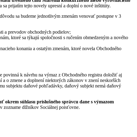
odstatu trestného činu Marenia konkurzného alebo vyrovnacieho
 prijatím tejto novely upresní a doplní o nové inštitúty.
 dôvodu sa budeme jednotlivým zmenám venovať postupne v 3
osti a prevodov obchodných podielov;
nám, ktoré sa týkajú spoločnosti s ručením obmedzeným a nového
ovnacieho konania a ostatým zmenám, ktoré novela Obchodného
je povinná k návrhu na výmaz z Obchodného registra doložiť aj
ní a o zmene a doplnení niektorých zákonov v znení neskorších
ovému subjektu daňové pohľadávky, daňový subjekt nemá daňový
dať okrem súhlasu príslušného správcu dane s výmazom
á v zozname dlžníkov Sociálnej poisťovne.