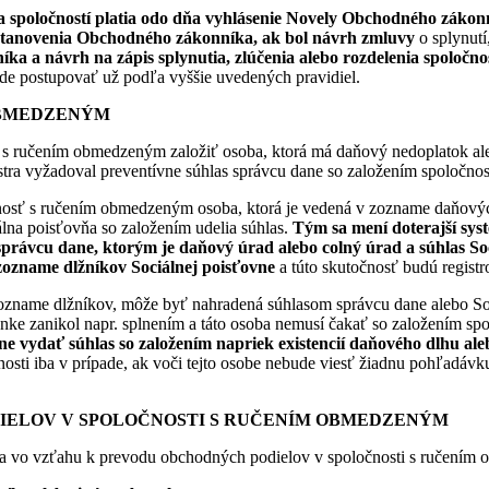
nia spoločností platia odo dňa vyhlásenie Novely Obchodného záko
é ustanovenia Obchodného zákonníka, ak bol návrh zmluvy
o splynutí
 a návrh na zápis splynutia, zlúčenia alebo rozdelenia spoločno
ude postupovať už podľa vyššie uvedených pravidiel.
 OBMEDZENÝM
ručením obmedzeným založiť osoba, ktorá má daňový nedoplatok alebo
stra vyžadoval preventívne súhlas správcu dane so založením spoločnos
nosť s ručením obmedzeným osoba, ktorá je vedená v zozname daňovýc
álna poisťovňa so založením udelia súhlas.
Tým sa mení doterajší sys
 správcu dane, ktorým je daňový úrad alebo colný úrad a súhlas S
zozname dlžníkov Sociálnej poisťovne
a túto skutočnosť budú registr
ozname dlžníkov, môže byť nahradená súhlasom správcu dane alebo Soc
nke zanikol napr. splnením a táto osoba nemusí čakať so založením spo
e vydať súhlas so založením napriek existencií daňového dlhu aleb
nosti iba v prípade, ak voči tejto osobe nebude viesť žiadnu pohľadáv
DIELOV V SPOLOČNOSTI S RUČENÍM OBMEDZENÝM
 vo vzťahu k prevodu obchodných podielov v spoločnosti s ručením