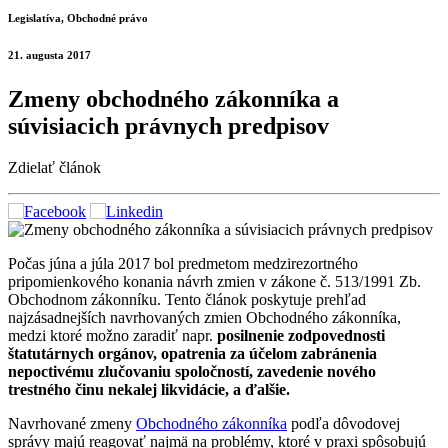
Legislatíva, Obchodné právo
21. augusta 2017
Zmeny obchodného zákonníka a
súvisiacich právnych predpisov
Zdielať článok
Počas júna a júla 2017 bol predmetom medzirezortného
pripomienkového konania návrh zmien v zákone č. 513/1991 Zb.
Obchodnom zákonníku. Tento článok poskytuje prehľad
najzásadnejších navrhovaných zmien Obchodného zákonníka,
medzi ktoré možno zaradiť napr.
posilnenie zodpovednosti
štatutárnych orgánov, opatrenia za účelom zabránenia
nepoctivému zlučovaniu spoločností, zavedenie nového
trestného činu nekalej likvidácie, a ďalšie.
Navrhované zmeny
Obchodného zákonníka
podľa dôvodovej
správy majú reagovať najmä na problémy, ktoré v praxi spôsobujú