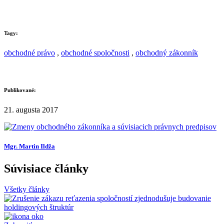
Tagy:
obchodné právo
,
obchodné spoločnosti
,
obchodný zákonník
Publikované:
21. augusta 2017
Mgr. Martin Ildža
Súvisiace články
Všetky články