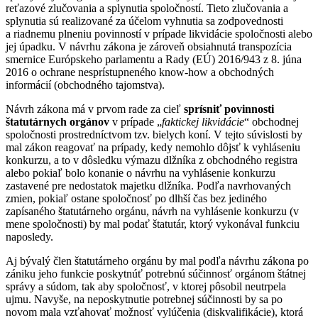
reťazové zlučovania a splynutia spoločností. Tieto zlučovania a
splynutia sú realizované za účelom vyhnutia sa zodpovednosti
a riadnemu plneniu povinností v prípade likvidácie spoločnosti alebo
jej úpadku. V návrhu zákona je zároveň obsiahnutá transpozícia
smernice Európskeho parlamentu a Rady (EÚ) 2016/943 z 8. júna
2016 o ochrane nesprístupneného know-how a obchodných
informácií (obchodného tajomstva).
Návrh zákona má v prvom rade za cieľ
sprísniť povinnosti
štatutárnych orgánov
v prípade „
faktickej likvidácie
“ obchodnej
spoločnosti prostredníctvom tzv. bielych koní. V tejto súvislosti by
mal zákon reagovať na prípady, kedy nemohlo dôjsť k vyhláseniu
konkurzu, a to v dôsledku výmazu dlžníka z obchodného registra
alebo pokiaľ bolo konanie o návrhu na vyhlásenie konkurzu
zastavené pre nedostatok majetku dlžníka. Podľa navrhovaných
zmien, pokiaľ ostane spoločnosť po dlhší čas bez jediného
zapísaného štatutárneho orgánu, návrh na vyhlásenie konkurzu (v
mene spoločnosti) by mal podať štatutár, ktorý vykonával funkciu
naposledy.
Aj bývalý člen štatutárneho orgánu by mal podľa návrhu zákona po
zániku jeho funkcie poskytnúť potrebnú súčinnosť orgánom štátnej
správy a súdom, tak aby spoločnosť, v ktorej pôsobil neutrpela
ujmu. Navyše, na neposkytnutie potrebnej súčinnosti by sa po
novom mala vzťahovať možnosť vylúčenia (diskvalifikácie), ktorá