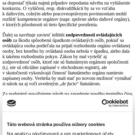
sa doposiaľ týkala najmä prípadov nepodania návrhu na vyhlásenie
konkurzu. O vylúčení, resp. diskvalifikácii by sa vo vzťahu
k daňovým, colným alebo pracovnoprávnym povinnostiam mohli
rozšíriť kompetencie orgánov (napr. správne alebo daňové orgány),
v ktorých pôsobnosti sú tieto špecifické porušenia.
Ďalej sa navrhuje zaviesť inštitút
zodpovednosti ovládajúcich
osôb
za škodu spôsobenú úpadkom ovládaných osôb, pokiaľ sa
ovládajúca osoba podieľala na prijatí rozhodnutia orgánu ovládanej
osoby, bez ktorého by ovládaná osoba nebola v úpadku, alebo dala
k takému rozhodnutiu pokyn. Zákon by mal vyriešiť aj
zodpovednosť osôb, ktoré nie sú štatutárnym orgánom spoločnosti
(t.j. nie sú oficiálne zapísané v obchodnom registri), ale
v skutočnosti vykonávajú činnosť štatutárneho orgánu namiesto
zapísanej osoby. Veritelia by mali mať po novom možnosť vymáhať
si nárok na aj voči uvedeným „
de facto
“ štatutárom.
Za podstatný považujeme návrh na zavedenie nového trestného činu
–
nekalá likvidácia
, ktorý je zameraný najmä na postih osôb
podieľajúcich sa na prevádzaní majetkovej účasti v právnických
osobách na tzv. biele kone. Mala by sa tiež zaviesť povinnosť
vyhotovenia správy audítora o splnení podmienky na účasť
spoločností na zlúčení, splynutí alebo rozdelení, pričom správa
Táto webová stránka používa súbory cookies
audítora bude musieť byť uložená do zbierky listín. Zároveň sa má
(s určitými výnimkami) stanoviť lehota na podanie návrhu
Na analýzu návštevnosti a pre marketingové účely