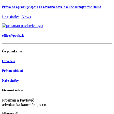
Právo na opravu je späť: čo zavádza novela a kde sú najväčšie riziká
Legislatíva, News
office@ppak.sk
Čo ponúkame
Odvetvia
Právne oblasti
Naše služby
Firemné údaje
Prosman a Pavlovič
advokátska kancelária, s.r.o.
Hlavná 31