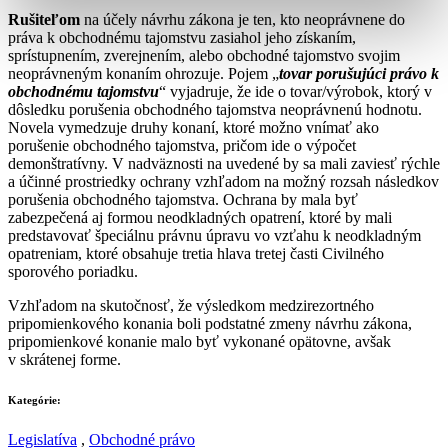
Rušiteľom
na účely návrhu zákona je ten, kto neoprávnene do
práva k obchodnému tajomstvu zasiahol jeho získaním,
sprístupnením, zverejnením, alebo obchodné tajomstvo svojim
neoprávneným konaním ohrozuje. Pojem „
tovar porušujúci právo k
obchodnému tajomstvu
“ vyjadruje, že ide o tovar/výrobok, ktorý v
dôsledku porušenia obchodného tajomstva neoprávnenú hodnotu.
Novela vymedzuje druhy konaní, ktoré možno vnímať ako
porušenie obchodného tajomstva, pričom ide o výpočet
demonštratívny. V nadväznosti na uvedené by sa mali zaviesť rýchle
a účinné prostriedky ochrany vzhľadom na možný rozsah následkov
porušenia obchodného tajomstva. Ochrana by mala byť
zabezpečená aj formou neodkladných opatrení, ktoré by mali
predstavovať špeciálnu právnu úpravu vo vzťahu k neodkladným
opatreniam, ktoré obsahuje tretia hlava tretej časti Civilného
sporového poriadku.
Vzhľadom na skutočnosť, že výsledkom medzirezortného
pripomienkového konania boli podstatné zmeny návrhu zákona,
pripomienkové konanie malo byť vykonané opätovne, avšak
v skrátenej forme.
Kategórie:
Legislatíva
,
Obchodné právo