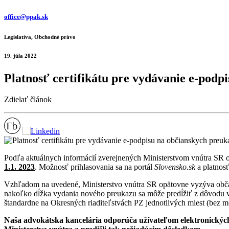
office@ppak.sk
Legislatíva, Obchodné právo
19. júla 2022
Platnosť certifikátu pre vydávanie e-podp
Zdielať článok
Podľa aktuálnych informácií zverejnených Ministerstvom vnútra SR o
1.1. 2023
. Možnosť prihlasovania sa na portál
Slovensko.sk
a platnos
Vzhľadom na uvedené, Ministerstvo vnútra SR opätovne vyzýva občano
nakoľko dĺžka vydania nového preukazu sa môže predĺžiť z dôvodu v
štandardne na Okresných riaditeľstvách PZ jednotlivých miest (bez 
Naša advokátska kancelária odporúča užívateľom elektronických 