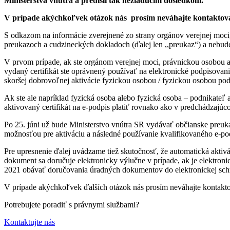
Ministerstva vnútra a predišli tak nežiadúcim dôsledkom.
V prípade akýchkoľvek otázok nás prosím neváhajte kontaktov
S odkazom na informácie zverejnené zo strany orgánov verejnej moci, 
preukazoch a cudzineckých dokladoch (ďalej len ,,preukaz“) a nebude 
V prvom prípade, ak ste orgánom verejnej moci, právnickou osobou ale
vydaný certifikát ste oprávnený používať na elektronické podpisovan
skoršej dobrovoľnej aktivácie fyzickou osobou / fyzickou osobou po
Ak ste ale napríklad fyzická osoba alebo fyzická osoba – podnikateľ
aktivovaný certifikát na e-podpis platiť rovnako ako v predchádzajú
Po 25. júni už bude Ministerstvo vnútra SR vydávať občianske preuk
možnosťou pre aktiváciu a následné používanie kvalifikovaného e-p
Pre upresnenie ďalej uvádzame tiež skutočnosť, že automatická aktivá
dokument sa doručuje elektronicky výlučne v prípade, ak je elektronic
2021 obávať doručovania úradných dokumentov do elektronickej schrá
V prípade akýchkoľvek ďalších otázok nás prosím neváhajte kontakt
Potrebujete poradiť s právnymi službami?
Kontaktujte nás