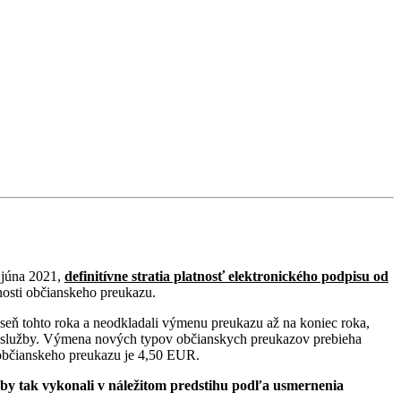
 júna 2021,
definitívne stratia platnosť elektronického podpisu od
nosti občianskeho preukazu.
seň tohto roka a neodkladali výmenu preukazu až na koniec roka,
ké služby. Výmena nových typov občianskych preukazov prebieha
 občianskeho preukazu je 4,50 EUR.
aby tak vykonali v náležitom predstihu podľa usmernenia