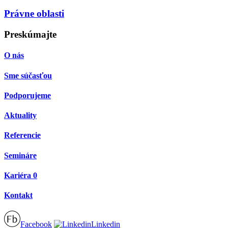
Právne oblasti
Preskúmajte
O nás
Sme súčasťou
Podporujeme
Aktuality
Referencie
Semináre
Kariéra
0
Kontakt
Facebook
Linkedin