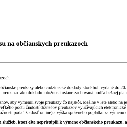
isu na občianskych preukazoch
bčianske preukazy alebo cudzinecké doklady ktoré boli vydané do 20.
ť preukazu ako dokladu totožnosti ostane zachovaná podľa bežnej plat
v, aby vymenili svoje preukazy čo najskôr, ideálne v lete alebo na je
eľkého počtu žiadostí držiteľov preukazov využívajúcich elektronic
možnosti podať žiadosť online) a výška správneho poplatku za výmenu
služieb, ktorí ešte nepristúpili k výmene občianskeho preukazu, 