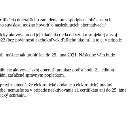
tifikácia doterajšieho zariadenia pre e-podpis na občianskych
o súvislosti možno hovoriť o nasledujúcich alternatívach.‘
ky aktivovanú od jej zriadenia (teda od vzniku subjektu) a svoj
22 (bez povinnosti akéhokoľvek ďalšieho úkonu), a to aj v prípade
ali, môžete tak urobiť len do 25. júna 2021. Následne vám bude
hnete aktivovať svoj doterajší preukaz podľa bodu 2., jedinou
 júni zaťažené správnym poplatkom.
 praxi znamená, že elektronické podanie a elektronický úradný
a, nemusíte sa v prípade neaktivovania el. certifikátu ani do 25. júna
nický schránku.