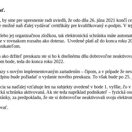
ať.
by sme pre upresnenie radi uviedli, že odo dňa 26. júna 2021 končí cer
možné naň ďalej vydávať certifikáty pre kvalifikovaný e-podpis. V tejt
bo jej organizačnou zložkou, tak elektronickú schránku máte automatic
ie v rovnakom rozsahu ako doteraz. Uvedené platí až do konca roku 20
dnikateľom.
 a ako držiteľ preukazu ste si ho k dnešnému dňu dobrovoľne neaktivov
com bode, teda do konca roku 2022.
azy s novým implementovaným zariadením – čipom, a v prípade že nesti
odpisu bude požiadať o vydanie nového preukazu. To však bude po 25.
cia sa naďalej vzťahuje len na subjekty uvedené v bode 1. vyššie, čo v
ká schránka aktivovaná. Ak ste teda napríklad podnikateľ – fyzická osob
nky, za predpokladu, že ste si dobrovoľne neaktivovali svoju elektro
ovať.