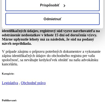
údajov do zákonom stanoveného dátumu a vzniku prípadnej hrozby
Prispôsobiť
uloženia sankcie zo strany registrového súdu.
Naďalej ale platí už pôvodná povinnosť doplnenia
identifikačných údajov spolu s najbližším podaním návrhu na
Odmietnuť
zápis zmeny zapísaných údajov.
V prípade ak najbližší návrh
na zápis (iných) zmien nebude obsahovať aj doplnenie
identifikačných údajov, registrový súd vyzve navrhovateľa na
odstránenie nedostatkov v lehote 15 dní od doručenia výzvy.
Márne uplynutie lehoty má za následok, že súd na podaný
návrh neprihliada.
V prípade záujmu o prípravu potrebných dokumentov a vykonanie
zápisu identifikačných údajov do obchodného registra pre vašu
spoločnosť, sa neváhajte kedykoľvek obrátiť na našu advokátsku
kanceláriu.
Kategórie:
Legislatíva
,
Obchodné právo
Publikované: