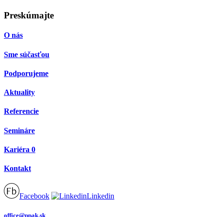
Preskúmajte
O nás
Sme súčasťou
Podporujeme
Aktuality
Referencie
Semináre
Kariéra
0
Kontakt
Facebook
Linkedin
office@ppak.sk