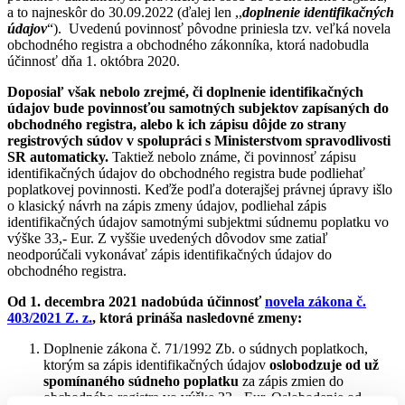
a to najneskôr do 30.09.2022 (ďalej len ,,
doplnenie identifikačných
údajov
“). Uvedenú povinnosť pôvodne priniesla tzv. veľká novela
obchodného registra a obchodného zákonníka, ktorá nadobudla
účinnosť dňa 1. októbra 2020.
Doposiaľ však nebolo zrejmé, či doplnenie identifikačných
údajov bude povinnosťou samotných subjektov zapísaných do
obchodného registra, alebo k ich zápisu dôjde zo strany
registrových súdov v spolupráci s Ministerstvom spravodlivosti
SR automaticky.
Taktiež nebolo známe, či povinnosť zápisu
identifikačných údajov do obchodného registra bude podliehať
poplatkovej povinnosti. Keďže podľa doterajšej právnej úpravy išlo
o klasický návrh na zápis zmeny údajov, podliehal zápis
identifikačných údajov samotnými subjektmi súdnemu poplatku vo
výške 33,- Eur. Z vyššie uvedených dôvodov sme zatiaľ
neodporúčali vykonávať zápis identifikačných údajov do
obchodného registra.
Od 1. decembra 2021 nadobúda účinnosť
novela zákona č.
403/2021 Z. z.
, ktorá prináša nasledovné zmeny:
Doplnenie zákona č. 71/1992 Zb. o súdnych poplatkoch,
ktorým sa zápis identifikačných údajov
oslobodzuje od už
spomínaného súdneho poplatku
za zápis zmien do
obchodného registra vo výške 33,- Eur. Oslobodenie od