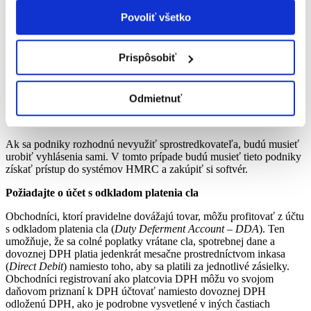
Povoliť všetko
Sprostredkovatelia môžu obchodníkom pomôcť nájsť informácie
potrebné na vyplnenie formalít a pomôcť predložiť požadované
deklarácie, napríklad colné informácie ku systémom HMRC.
Prispôsobiť
Zjednodušuje sa tým obchodníkom proces predkladania vyhlásení.
Ďalšie informácie nájdete v Dokumente Spojeného kráľovstva.
Vláda Spojeného kráľovstva oznámila grantovú schému na podporu
sprostredkovateľov (bližšie informácie cez odkaz v elektronickom
Odmietnuť
Dokumente Spojeného kráľovstva) a tých podnikov, ktoré si chcú
samé podať vyhlásenia.
Ak sa podniky rozhodnú nevyužiť sprostredkovateľa, budú musieť
urobiť vyhlásenia sami. V tomto prípade budú musieť tieto podniky
získať prístup do systémov HMRC a zakúpiť si softvér.
Požiadajte o účet s odkladom platenia cla
Obchodníci, ktorí pravidelne dovážajú tovar, môžu profitovať z účtu
s odkladom platenia cla (
Duty Deferment Account – DDA
). Ten
umožňuje, že sa colné poplatky vrátane cla, spotrebnej dane a
dovoznej DPH platia jedenkrát mesačne prostredníctvom inkasa
(
Direct Debit
) namiesto toho, aby sa platili za jednotlivé zásielky.
Obchodníci registrovaní ako platcovia DPH môžu vo svojom
daňovom priznaní k DPH účtovať namiesto dovoznej DPH
odloženú DPH, ako je podrobne vysvetlené v iných častiach