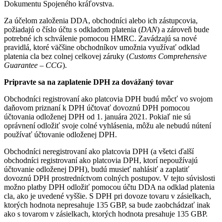
Dokumentu Spojeného kráľovstva.
Za účelom založenia DDA, obchodníci alebo ich zástupcovia,
požiadajú o číslo účtu s odkladom platenia (
DAN
) a zároveň bude
potrebné ich schválenie pomocou HMRC. Zavádzajú sa nové
pravidlá, ktoré väčšine obchodníkov umožnia využívať odklad
platenia cla bez colnej celkovej záruky (
Customs Comprehensive
Guarantee – CCG
).
Pripravte sa na zaplatenie DPH za dovážaný tovar
Obchodníci registrovaní ako platcovia DPH budú môcť vo svojom
daňovom priznaní k DPH účtovať dovoznú DPH pomocou
účtovania odloženej DPH od 1. januára 2021. Pokiaľ nie sú
oprávnení odložiť svoje colné vyhlásenia, môžu ale nebudú nútení
používať účtovanie odloženej DPH.
Obchodníci neregistrovaní ako platcovia DPH (a všetci ďalší
obchodníci registrovaní ako platcovia DPH, ktorí nepoužívajú
účtovanie odloženej DPH), budú musieť nahlásiť a zaplatiť
dovoznú DPH prostredníctvom colných postupov. V tejto súvislosti
možno platby DPH odložiť pomocou účtu DDA na odklad platenia
cla, ako je uvedené vyššie. S DPH pri dovoze tovaru v zásielkach,
ktorých hodnota nepresahuje 135 GBP, sa bude zaobchádzať inak
ako s tovarom v zásielkach, ktorých hodnota presahuje 135 GBP.