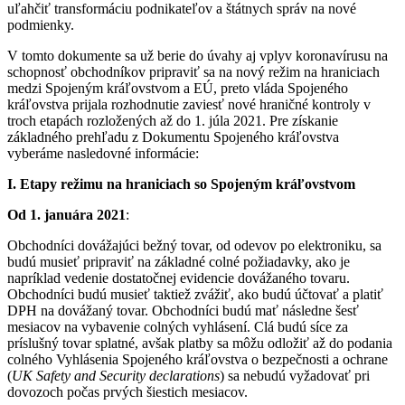
uľahčiť transformáciu podnikateľov a štátnych správ na nové
podmienky.
V tomto dokumente sa už berie do úvahy aj vplyv koronavírusu na
schopnosť obchodníkov pripraviť sa na nový režim na hraniciach
medzi Spojeným kráľovstvom a EÚ, preto vláda Spojeného
kráľovstva prijala rozhodnutie zaviesť nové hraničné kontroly v
troch etapách rozložených až do 1. júla 2021. Pre získanie
základného prehľadu z Dokumentu Spojeného kráľovstva
vyberáme nasledovné informácie:
I. Etapy režimu na hraniciach so Spojeným kráľovstvom
Od 1. januára 2021
:
Obchodníci dovážajúci bežný tovar, od odevov po elektroniku, sa
budú musieť pripraviť na základné colné požiadavky, ako je
napríklad vedenie dostatočnej evidencie dovážaného tovaru.
Obchodníci budú musieť taktiež zvážiť, ako budú účtovať a platiť
DPH na dovážaný tovar. Obchodníci budú mať následne šesť
mesiacov na vybavenie colných vyhlásení. Clá budú síce za
príslušný tovar splatné, avšak platby sa môžu odložiť až do podania
colného Vyhlásenia Spojeného kráľovstva o bezpečnosti a ochrane
(
UK Safety and Security declarations
) sa nebudú vyžadovať pri
dovozoch počas prvých šiestich mesiacov.