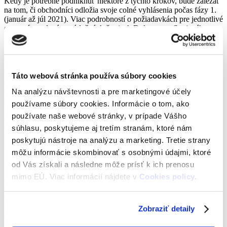
Kedy je potrebné podniknúť niektoré z týchto krokov, bude záležať
na tom, či obchodníci odložia svoje colné vyhlásenia počas fázy 1.
(január až júl 2021). Viac podrobností o požiadavkách pre jednotlivé
etapy sú uvedené v príslušných častiach Dokumentu Spojeného
kráľovstva.
Požiadajte o číslo EORI Spojeného kráľovstva
Číslo je potrebné pre všetky podniky, ktoré prepravujú tovar do
Táto webová stránka používa súbory cookies
alebo zo Spojeného kráľovstva, vrátane tých, ktoré odkladajú
dovozné colné vyhlásenia. Ďalšie informácie vrátane odkazu na
Na analýzu návštevnosti a pre marketingové účely
žiadosť o číslo EORI sú k dispozícii v elektronickej verzii
používame súbory cookies. Informácie o tom, ako
Dokumentu Spojeného kráľovstva. Získanie čísla EORI môže trvať
používate naše webové stránky, v prípade Vášho
až týždeň, vyplnenie žiadosti cca 5 – 10 minút. Podniky
s obchodom v EÚ zaregistrované ako platcovia DPH mali
súhlasu, poskytujeme aj tretím stranám, ktoré nám
zaregistrované číslo EORI, preto by ste mali pred podaním žiadosti
poskytujú nástroje na analýzu a marketing. Tretie strany
skontrolovať, či už podniky číslo majú.
môžu informácie skombinovať s osobnými údajmi, ktoré
Získajte colného zástupcu
od Vás získali a následne môže prísť k ich prenosu
mimo EÚ. Viac informácií nájdete v
Cookies policy
.
Colné vyhlásenia sú komplikované. Väčšina podnikov, ktoré v
súčasnosti obchodujú mimo EÚ, využíva sprostredkovateľa
(
intermediary
), napríklad colných zástupcov, prevádzkovateľov
rýchlych balíkov (
Fast Parcel Operators – FPO
), zasielateľov
Zobraziť detaily
(
Freight Forwarders – FF
) alebo sprostredkovateľov (
Brokers
), aby
im pomohli splniť požiadavky.