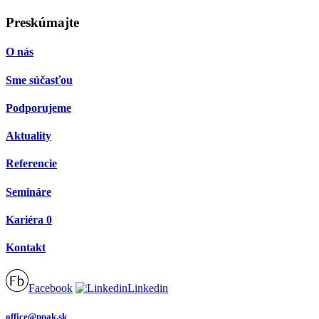
Preskúmajte
O nás
Sme súčasťou
Podporujeme
Aktuality
Referencie
Semináre
Kariéra
0
Kontakt
Facebook
Linkedin
office@ppak.sk