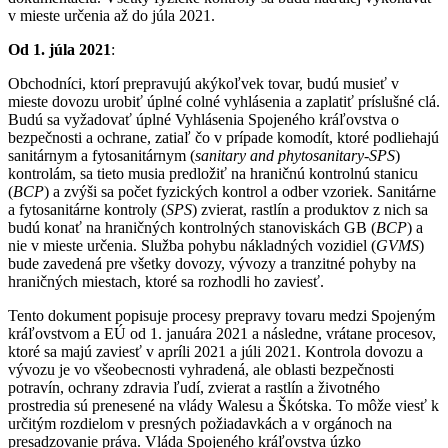
v mieste určenia až do júla 2021.
Od 1. júla 2021
:
Obchodníci, ktorí prepravujú akýkoľvek tovar, budú musieť v
mieste dovozu urobiť úplné colné vyhlásenia a zaplatiť príslušné clá.
Budú sa vyžadovať úplné Vyhlásenia Spojeného kráľovstva o
bezpečnosti a ochrane, zatiaľ čo v prípade komodít, ktoré podliehajú
sanitárnym a fytosanitárnym (
sanitary and phytosanitary-SPS
)
kontrolám, sa tieto musia predložiť na hraničnú kontrolnú stanicu
(
BCP
) a zvýši sa počet fyzických kontrol a odber vzoriek. Sanitárne
a fytosanitárne kontroly (
SPS
) zvierat, rastlín a produktov z nich sa
budú konať na hraničných kontrolných stanoviskách GB (
BCP
) a
nie v mieste určenia. Služba pohybu nákladných vozidiel (
GVMS
)
bude zavedená pre všetky dovozy, vývozy a tranzitné pohyby na
hraničných miestach, ktoré sa rozhodli ho zaviesť.
Tento dokument popisuje procesy prepravy tovaru medzi Spojeným
kráľovstvom a EÚ od 1. januára 2021 a následne, vrátane procesov,
ktoré sa majú zaviesť v apríli 2021 a júli 2021. Kontrola dovozu a
vývozu je vo všeobecnosti vyhradená, ale oblasti bezpečnosti
potravín, ochrany zdravia ľudí, zvierat a rastlín a životného
prostredia sú prenesené na vlády Walesu a Škótska. To môže viesť k
určitým rozdielom v presných požiadavkách a v orgánoch na
presadzovanie práva. Vláda Spojeného kráľovstva úzko