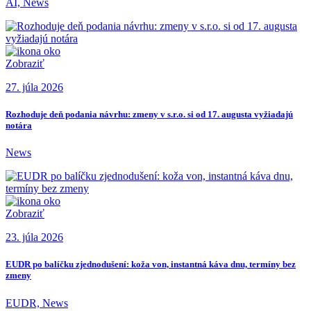
AI, News
Zobraziť
27. júla 2026
Rozhoduje deň podania návrhu: zmeny v s.r.o. si od 17. augusta vyžiadajú
notára
News
Zobraziť
23. júla 2026
EUDR po balíčku zjednodušení: koža von, instantná káva dnu, termíny bez
zmeny
EUDR, News