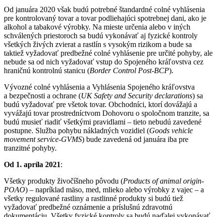
Od januára 2020 však budú potrebné štandardné colné vyhlásenia
pre kontrolovaný tovar a tovar podliehajúci spotrebnej dani, ako je
alkohol a tabakové výrobky. Na mieste určenia alebo v iných
schválených priestoroch sa budú vykonávať aj fyzické kontroly
všetkých živých zvierat a rastlín s vysokým rizikom a bude sa
taktiež vyžadovať predbežné colné vyhlásenie pre určité pohyby, ale
nebude sa od nich vyžadovať vstup do Spojeného kráľovstva cez
hraničnú kontrolnú stanicu (
Border Control Post-BCP
).
Vývozné colné vyhlásenia a Vyhlásenia Spojeného kráľovstva
a bezpečnosti a ochrane (
UK Safety and Security declarations
) sa
budú vyžadovať pre všetok tovar. Obchodníci, ktorí dovážajú a
vyvážajú tovar prostredníctvom Dohovoru o spoločnom tranzite, sa
budú musieť riadiť všetkými pravidlami – tieto nebudú zavedené
postupne. Služba pohybu nákladných vozidiel (
Goods vehicle
movement service-GVMS
) bude zavedená od januára iba pre
tranzitné pohyby.
Od 1. apríla 2021
:
Všetky produkty živočíšneho pôvodu (
Products of animal origin-
POAO
) – napríklad mäso, med, mlieko alebo výrobky z vajec – a
všetky regulované rastliny a rastlinné produkty si budú tiež
vyžadovať predbežné oznámenie a príslušnú zdravotnú
dokumentáciu. Všetky fyzické kontroly sa budú naďalej vykonávať