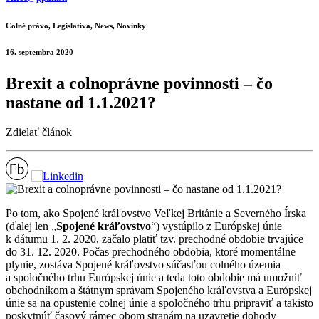
Colné právo, Legislatíva, News, Novinky
16. septembra 2020
Brexit a colnoprávne povinnosti – čo
nastane od 1.1.2021?
Zdielať článok
Po tom, ako Spojené kráľovstvo Veľkej Británie a Severného Írska
(ďalej len „
Spojené kráľovstvo
“) vystúpilo z Európskej únie
k dátumu 1. 2. 2020, začalo platiť tzv. prechodné obdobie trvajúce
do 31. 12. 2020. Počas prechodného obdobia, ktoré momentálne
plynie, zostáva Spojené kráľovstvo súčasťou colného územia
a spoločného trhu Európskej únie a teda toto obdobie má umožniť
obchodníkom a štátnym správam Spojeného kráľovstva a Európskej
únie sa na opustenie colnej únie a spoločného trhu pripraviť a takisto
poskytnúť časový rámec obom stranám na uzavretie dohody