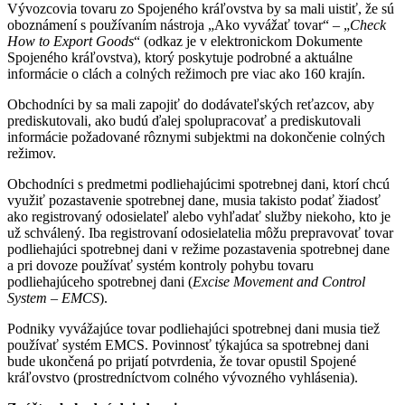
Vývozcovia tovaru zo Spojeného kráľovstva by sa mali uistiť, že sú
oboznámení s používaním nástroja „Ako vyvážať tovar“ – „
Check
How to Export Goods
“ (odkaz je v elektronickom Dokumente
Spojeného kráľovstva), ktorý poskytuje podrobné a aktuálne
informácie o clách a colných režimoch pre viac ako 160 krajín.
Obchodníci by sa mali zapojiť do dodávateľských reťazcov, aby
prediskutovali, ako budú ďalej spolupracovať a prediskutovali
informácie požadované rôznymi subjektmi na dokončenie colných
režimov.
Obchodníci s predmetmi podliehajúcimi spotrebnej dani, ktorí chcú
využiť pozastavenie spotrebnej dane, musia takisto podať žiadosť
ako registrovaný odosielateľ alebo vyhľadať služby niekoho, kto je
už schválený. Iba registrovaní odosielatelia môžu prepravovať tovar
podliehajúci spotrebnej dani v režime pozastavenia spotrebnej dane
a pri dovoze používať systém kontroly pohybu tovaru
podliehajúceho spotrebnej dani (
Excise Movement and Control
System – EMCS
).
Podniky vyvážajúce tovar podliehajúci spotrebnej dani musia tiež
používať systém EMCS. Povinnosť týkajúca sa spotrebnej dani
bude ukončená po prijatí potvrdenia, že tovar opustil Spojené
kráľovstvo (prostredníctvom colného vývozného vyhlásenia).