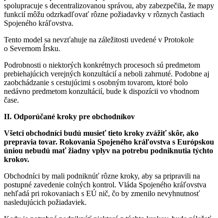
spolupracuje s decentralizovanou správou, aby zabezpečila, že mapy
funkcií môžu odzrkadľovať rôzne požiadavky v rôznych častiach
Spojeného kráľovstva.
Tento model sa nevzťahuje na záležitosti uvedené v Protokole
o Severnom Írsku.
Podrobnosti o niektorých konkrétnych procesoch sú predmetom
prebiehajúcich verejných konzultácií a neboli zahrnuté. Podobne aj
zaobchádzanie s cestujúcimi s osobným tovarom, ktoré bolo
nedávno predmetom konzultácií, bude k dispozícii vo vhodnom
čase.
II. Odporúčané kroky pre obchodníkov
Všetci obchodníci
budú musieť tieto kroky zvážiť skôr, ako
prepravia tovar. Rokovania Spojeného kráľovstva s Európskou
úniou nebudú mať žiadny vplyv na potrebu podniknutia týchto
krokov.
Obchodníci by mali podniknúť rôzne kroky, aby sa pripravili na
postupné zavedenie colných kontrol. Vláda Spojeného kráľovstva
nehľadá pri rokovaniach s EÚ nič, čo by zmenilo nevyhnutnosť
nasledujúcich požiadaviek.