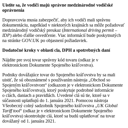
Uistite sa, že vodiči majú správne medzinárodné vodičské
oprávnenia
Dopravcovia musia zabezpečiť, aby ich vodiči mali správnu
dokumentáciu, napríklad v niektorých krajinách sa môže požadovať
medzinárodný vodičský preukaz (
International driving permit –
IDP
) alebo ďalšie osvedčenie. Viac informácií bude poskytnutých
na stránke GOV.UK po objasnení požiadaviek.
Dodatočné kroky v oblasti cla, DPH a spotrebných daní
Nájdite pre svoj tovar správny kód tovaru (odkaz je v
elektronickom Dokumente Spojeného kráľovstva).
Podniky dovážajúce tovar do Spojeného kráľovstva by sa mali
uistiť, že sú oboznámené s používaním nástroja „Obchod so
Spojeným kráľovstvom“ (odkazom je v elektronickom Dokumente
Spojeného kráľovstva)), ktorý poskytuje podrobné informácie
o clách, daniach a pravidlách. Uvedené clá sú tie, ktoré sa v
súčasnosti uplatňujú do 1. januára 2021. Pomocou nástroja
Všeobecný colný sadzobník Spojeného kráľovstva „
UK Global
Tariff tool
“ (odkaz je v elektronickom Dokumente Spojeného
kráľovstva) skontrolujte clá, ktoré sa budú uplatňovať na tovar
dovážaný od 1. januára 2021.