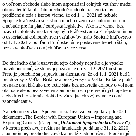
o voľnom obchode alebo inom usporiadaní colných vzťahov medzi
oboma teritóriami. Toto prechodné obdobie už nemôže byť
predĺžené a teda s istotou vieme, že od 1. 1. 2021 už nebude
Spojené kráľovstvo súčasťou colného územia a spoločného trhu
a nebude pre ňu platiť európska legislatíva. Ako iste vieme, bez
uzavretia dohody medzi Spojeným kráľovstvom a Európskou úniou
o usporiadaní colnoprávnych vzťahov by malo Spojené kráľovstvo
od 1. 1. 2021 z pohľadu Európskej únie postavenie tretieho štátu,
bez akýchkoľvek colných úľav a vice versa.
Do dnešného dňa k uzavretiu tejto dohody neprišlo a je vysoko
pravdepodobné, že strany jej uzavretie do 31. 12. 2021 nestihnú.
Preto je potrebné sa pripraviť na alternatívu, že od 1. 1. 2021 budú
pre dovozy z Veľkej Británie a pre vývozy do Veľkej Británie platiť
rovnaké pravidlá ako pre tretie štáty bez uzavretia dohody o voľnom
obchode alebo bez zavedenia autonómnych preferenčných opatrení
alebo iných opatrení a dohôd zavádzajúcich zvýhodnené colné
zaobchádzanie.
Na tieto účely vláda Spojeného kráľovstva uverejnila v júli 2020
dokument „The Border with European Union – Importing and
Exporting Goods“ (ďalej len „
Dokument Spojeného kráľovstva
“),
v ktorom predstavuje režim na hraniciach po dátume 31. 12. 2020
a autonómne, prechodne zavádza určité zjednodušenia, ktoré majú