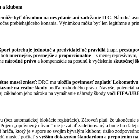
m a klubom
emôže byť dôvodom na nevydanie ani zadržanie ITC
. Národná aso
očas prebiehajúceho konania. Výnimkou môžu byť len legitímne a prim
šport potrebuje jednotné a predvídateľné pravidlá
(napr.
prestupo
 boli
miernejšie, presnejšie
a
proporcionálne
– s menej represívnym,
ane
národné právo
a kompenzácie sa posunú k vyčísleniu
skutočnej š
étne musel zniesť
: DRC mu
uložila povinnosť zaplatiť Lokomotivu
iazané na reálne škody
podľa rozhodného práva. Navyše, potenciáln
o aj základom jeho nároku na vymáhanie náhrady škody
voči FIFA/UR
u (bez automatickej blokácie registrácie). Zároveň platí, že ukončenie
 Pojem „oprávnený dôvod“ nie je zatiaľ zadefinovaný a bude ho ďalej 
ú hráča, ktorý je v spore so svojím bývalým klubom; riziko zodpovedno
dú musieť počítať s
vyšším dôkazným štandardom
a
prepojením na