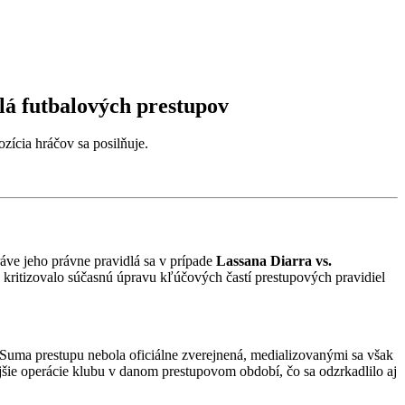
lá futbalových prestupov
zícia hráčov sa posilňuje.
ráve jeho právne pravidlá sa v prípade
Lassana Diarra vs.
 kritizovalo súčasnú úpravu kľúčových častí prestupových pravidiel
uma prestupu nebola oficiálne zverejnená, medializovanými sa však
nejšie operácie klubu v danom prestupovom období, čo sa odzrkadlilo aj