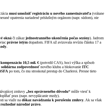
ciácia
musí umožniť registráciu u nového zamestnávateľa
(vrátane
erané opatrenia nariadené príslušným orgánom (napr. súdom), nie
vé okná
či zákaz
jednostranného ukončenia počas sezóny
). Jadrom
 viac
právne istým
dopadom. FIFA už avizovala revíziu článku 17 a
kody
.
 kompenzáciu 10,5 mil. €
(potvrdil CAS), hoci výška a spôsob
a
solidárna zodpovednosť
nového klubu a blokovanie
ITC
BSFA
po tom, čo mu stroskotal prestup do Charleroi. Presne tieto
 stávajúcej zmluvy
„bez oprávneného dôvodu“
môže viesť k
dopĺňať prax (napr. nevyplácanie mzdy).
sti sa viaže na
dôkaz navádzania k porušeniu zmluvy
. Ak sa však
 rozhodné národné právo
.