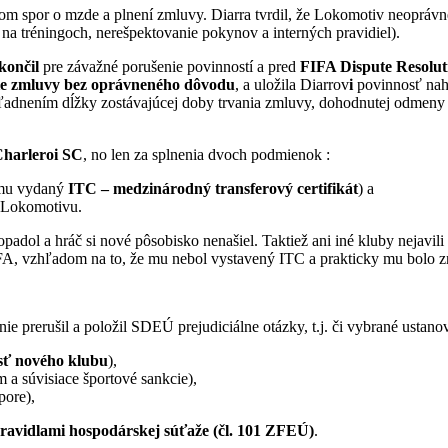
 spor o mzde a plnení zmluvy. Diarra tvrdil, že Lokomotiv neoprávne
a tréningoch, nerešpektovanie pokynov a interných pravidiel).
končil
pre závažné porušenie povinností a pred
FIFA Dispute Resolu
ie zmluvy bez oprávneného dôvodu
, a uložila Diarrov
i
povinnosť na
adnením dĺžky zostávajúcej doby trvania zmluvy, dohodnutej odmeny 
Charleroi SC
, no len za splnenia dvoch podmienok :
e mu vydaný
ITC – medzinárodný transferový certifikát
) a
 Lokomotivu.
dol a hráč si nové pôsobisko nenašiel. Taktiež ani iné kluby nejavili o 
A, vzhľadom na to, že mu nebol vystavený ITC a prakticky mu bolo z
 prerušil a položil SDEÚ prejudiciálne otázky, t.j. či vybrané ustan
sť nového klubu
),
a súvisiace športové sankcie),
pore),
ravidlami hospodárskej súťaže (čl. 101 ZFEÚ)
.