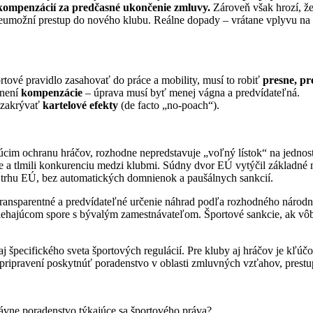
 kompenzácií za predčasné ukončenie zmluvy.
Zároveň však hrozí, že
eumožní prestup do nového klubu. Reálne dopady – vrátane vplyvu na
rtové pravidlo zasahovať do práce a mobility, musí to robiť
presne, pr
dnení
kompenzácie
– úprava musí byť menej vágna a predvídateľná.
a zakrývať
kartelové efekty
(de facto „no-poach“).
cim ochranu hráčov, rozhodne nepredstavuje „voľný lístok“ na jednost
ráce a tlmili konkurenciu medzi klubmi. Súdny dvor EÚ vytýčil základné
o trhu EÚ, bez automatických domnienok a paušálnych sankcií.
 transparentné a predvídateľné určenie náhrad podľa rozhodného národ
prebiehajúcom spore s bývalým zamestnávateľom. Športové sankcie, ak 
j špecifického sveta športových regulácií. Pre kluby aj hráčov je kľúč
 pripravení poskytnúť poradenstvo v oblasti zmluvných vzťahov, prestup
rávne poradenstvo týkajúce sa športového práva?