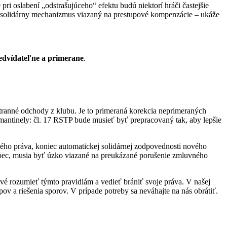
 pri oslabení „odstrašujúceho“ efektu budú niektorí hráči častejšie
 solidárny mechanizmus viazaný na prestupové kompenzácie – ukáže
edvídateľne a primerane
.
ranné odchody z klubu. Je to primeraná korekcia neprimeraných
 mantinely: čl. 17 RSTP bude musieť byť prepracovaný tak, aby lepšie
ného práva, koniec automatickej solidárnej zodpovednosti nového
vôbec, musia byť úzko viazané na preukázané porušenie zmluvného
ové rozumieť týmto pravidlám a vedieť brániť svoje práva. V našej
ov a riešenia sporov. V prípade potreby sa neváhajte na nás obrátiť.