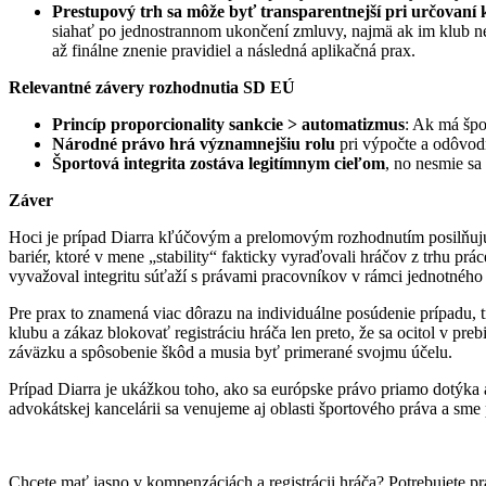
Prestupový trh sa môže byť transparentnejší pri určovaní
siahať po jednostrannom ukončení zmluvy, najmä ak im klub n
až finálne znenie pravidiel a následná aplikačná prax.
Relevantné závery rozhodnutia SD EÚ
Princíp proporcionality sankcie > automatizmus
: Ak má špo
Národné právo hrá významnejšiu rolu
pri výpočte a odôvo
Športová integrita zostáva legitímnym cieľom
, no nesmie s
Záver
Hoci je prípad Diarra kľúčovým a prelomovým rozhodnutím posilňujú
bariér, ktoré v mene „stability“ fakticky vyraďovali hráčov z trhu p
vyvažoval integritu súťaží s právami pracovníkov v rámci jednotnéh
Pre prax to znamená viac dôrazu na individuálne posúdenie prípadu,
klubu a zákaz blokovať registráciu hráča len preto, že sa ocitol v 
záväzku a spôsobenie škôd a musia byť primerané svojmu účelu.
Prípad Diarra je ukážkou toho, ako sa európske právo priamo dotýka a
advokátskej kancelárii sa venujeme aj oblasti športového práva a sme
Chcete mať jasno v kompenzáciách a registrácii hráča? Potrebujete p