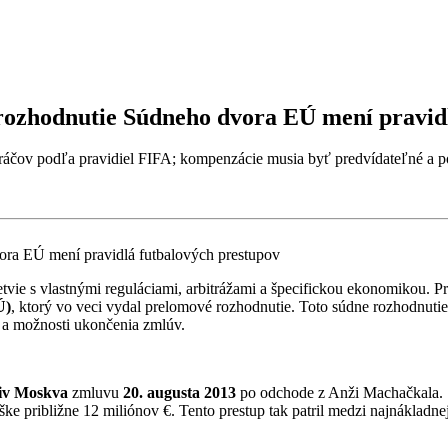
rozhodnutie Súdneho dvora EÚ mení pravid
ráčov podľa pravidiel FIFA; kompenzácie musia byť predvídateľné a po
dvetvie s vlastnými reguláciami, arbitrážami a špecifickou ekonomikou. P
Ú)
, ktorý vo veci vydal prelomové rozhodnutie. Toto súdne rozhodnutie
ti a možnosti ukončenia zmlúv.
iv Moskva
zmluvu
20. augusta 2013
po odchode z Anži Machačkala. S
ýške približne 12 miliónov €. Tento prestup tak patril medzi najnáklad