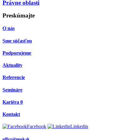
Právne oblasti
Preskúmajte
O nás
Sme súčasťou
Podporujeme
Aktuality
Referencie
Semináre
Kariéra
0
Kontakt
Facebook
Linkedin
office@ppak.sk