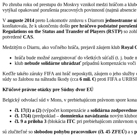
Po zhruba roku od prestupu do Moskvy vznikol medzi hráčom a klubom
vytýkal opakované porušenia pracovných povinností (najmä absencie n
V
auguste 2014
preto Lokomotiv zmluvu s Diarrom
jednostranne u
konštatovala, že k ukončeniu došlo
pre hráčovo podstatné porušen
Regulations on the Status and Transfer of Players (RSTP)
so zohľ
potvrdené
CAS
.
Medzitým o Diarru, ako voľného hráča, prejavil záujem klub
Royal 
hráča bude možné zaregistrovať do všetkých súťaží (t. j. bud
klub
nebude solidárne uhrádzať
prípadnú kompenzáciu voči
Keďže takéto záruky FIFA ani hráč neposkytli, záujem o jeho služby opa
súdy so žalobou na náhradu škody (cca
6 mil. €
) proti FIFA a URBSF
Kľúčové právne otázky pre Súdny dvor EÚ
Belgický odvolací súd v Mons, v prebiehajúcom právnom spore konanie
čl. 17(1) a (2)
(výpočet kompenzácie a
solidárna zodpovedno
čl. 17(4)
(predpoklad –
domnienka navádzania
novým klubom 
čl. 9 a príloha 3
(blokácia
ITC
pri prebiehajúcom zmluvnom s
sú zlučiteľné so
slobodou pohybu pracovníkov (čl. 45 ZFEÚ)
a s
p