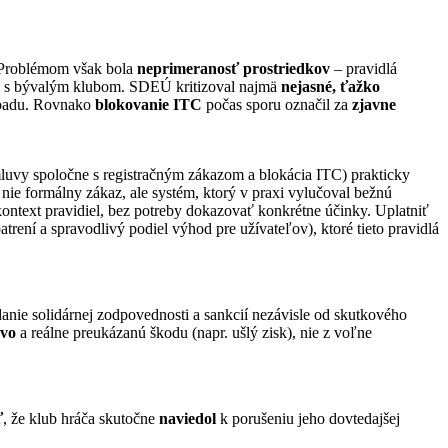
 Problémom však bola
neprimeranosť prostriedkov
– pravidlá
ore s bývalým klubom. SDEÚ kritizoval najmä
nejasné, ťažko
rípadu. Rovnako
blokovanie ITC
počas sporu označil za
zjavne
uvy spoločne s registračným zákazom a blokácia ITC) prakticky
nie formálny zákaz, ale systém, ktorý v praxi vylučoval bežnú
kontext pravidiel, bez potreby dokazovať konkrétne účinky. Uplatniť
ení a spravodlivý podiel výhod pre užívateľov), ktoré tieto pravidlá
anie solidárnej zodpovednosti a sankcií nezávisle od skutkového
ávo
a reálne preukázanú škodu (napr. ušlý zisk), nie z voľne
ť
, že klub hráča skutočne
naviedol
k porušeniu jeho dovtedajšej