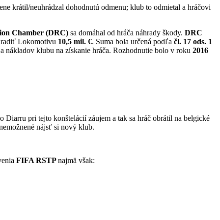
ne krátil/neuhrádzal dohodnutú odmenu; klub to odmietal a hráčovi
tion Chamber (DRC)
sa domáhal od hráča náhrady škody.
DRC
hradiť Lokomotivu
10,5 mil. €
. Suma bola určená podľa
čl. 17 ods. 1
a nákladov klubu na získanie hráča. Rozhodnutie bolo v roku
2016
Diarru pri tejto konštelácií záujem a tak sa hráč obrátil na belgické
nemožnené nájsť si nový klub.
ovenia
FIFA RSTP
najmä však: