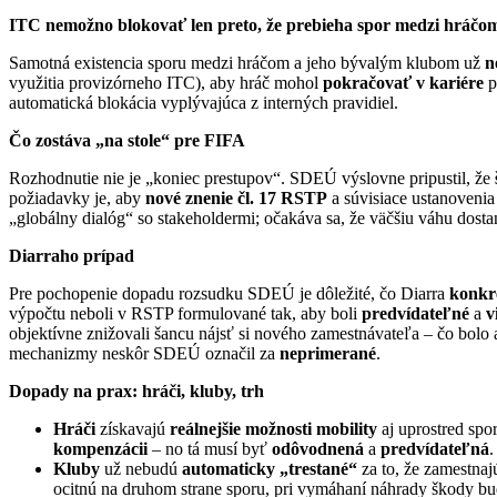
ITC nemožno blokovať len preto, že prebieha spor medzi hráčo
Samotná existencia sporu medzi hráčom a jeho bývalým klubom už
n
využitia provizórneho ITC), aby hráč mohol
pokračovať v kariére
p
automatická blokácia vyplývajúca z interných pravidiel.
Čo zostáva „na stole“ pre FIFA
Rozhodnutie nie je „koniec prestupov“. SDEÚ výslovne pripustil, že
požiadavky je, aby
nové znenie čl. 17 RSTP
a súvisiace ustanovenia
„globálny dialóg“ so stakeholdermi; očakáva sa, že väčšiu váhu dost
Diarraho prípad
Pre pochopenie dopadu rozsudku SDEÚ je dôležité, čo Diarra
konkr
výpočtu neboli v RSTP formulované tak, aby boli
predvídateľné
a
v
objektívne znižovali šancu nájsť si nového zamestnávateľa – čo bol
mechanizmy neskôr SDEÚ označil za
neprimerané
.
Dopady na prax: hráči, kluby, trh
Hráči
získavajú
reálnejšie možnosti mobility
aj uprostred spor
kompenzácii
– no tá musí byť
odôvodnená
a
predvídateľná
.
Kluby
už nebudú
automaticky „trestané“
za to, že zamestnaj
ocitnú na druhom strane sporu, pri vymáhaní náhrady škody bu