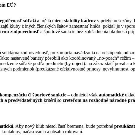
ávom EÚ?
egulérnosť súťaží
a určitá miera
stability kádrov
v priebehu sezóny.
ádzajú kluby z iných členských štátov zamestnať hráča, pokiaľ je v sp
dárnu zodpovednosť
a športové sankcie bez zohľadnenia okolností p
 solidárna zodpovednosť, prezumpcia navádzania na odstúpenie od zml
akto nastavené bariéry pôsobili ako koordinovaný „no-poach“ režim – 
bmedzenie súťaže podľa predmetu (by object): na zákaz stačí povaha a 
ísnych podmienok (preukázané efektívnostné prínosy, nevyhnutnosť opatr
kompenzáciu
či
športové sankcie
– odmietol však
automatické
uklad
ch a predvídateľných
kritérií so
zreteľom na rozhodné národné pr
atická
. Aby nový klub niesol časť bremena, bude potrebné
preukáza
kontaktov, načasovania a obsahu rokovaní.