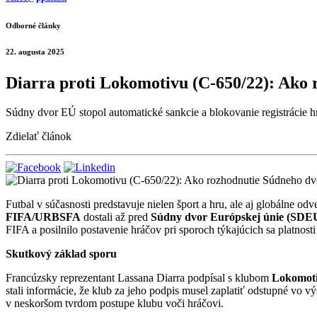
Odborné články
22. augusta 2025
Diarra proti Lokomotivu (C-650/22): Ako 
Súdny dvor EÚ stopol automatické sankcie a blokovanie registrácie h
Zdielať článok
Futbal v súčasnosti predstavuje nielen šport a hru, ale aj globálne o
FIFA/URBSFA
dostali až pred
Súdny dvor Európskej únie (SDE
FIFA a posilnilo postavenie hráčov pri sporoch týkajúcich sa platnos
Skutkový základ sporu
Francúzsky reprezentant Lassana Diarra podpísal s klubom
Lokomot
stali informácie, že klub za jeho podpis musel zaplatiť odstupné vo v
v neskoršom tvrdom postupe klubu voči hráčovi.