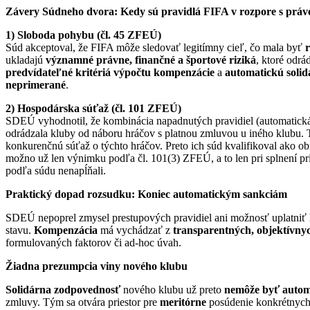
Závery Súdneho dvora: Kedy sú pravidlá FIFA v rozpore s pr
1) Sloboda pohybu (čl. 45 ZFEÚ)
Súd akceptoval, že FIFA môže sledovať legitímny cieľ, čo mala byť
r
ukladajú
významné právne, finančné a športové riziká
, ktoré odr
predvídateľné kritériá výpočtu kompenzácie
a
automatickú soli
neprimerané
.
2) Hospodárska súťaž (čl. 101 ZFEÚ)
SDEÚ vyhodnotil, že kombinácia napadnutých pravidiel (automatická
odrádzala kluby od náboru hráčov s platnou zmluvou u iného klubu. T
konkurenčnú súťaž o týchto hráčov. Preto ich súd kvalifikoval ako o
možno už len výnimku podľa čl. 101(3) ZFEÚ, a to len pri splnení pr
podľa súdu nenapĺňali.
Praktický dopad rozsudku: Koniec automatickým sankciám
SDEÚ nepoprel zmysel prestupových pravidiel ani možnosť uplatniť
stavu.
Kompenzácia
má vychádzať z
transparentných, objektívny
formulovaných faktorov či ad-hoc úvah.
Žiadna prezumpcia viny nového klubu
Solidárna zodpovednosť
nového klubu už preto
nemôže byť autom
zmluvy. Tým sa otvára priestor pre
meritórne
posúdenie konkrétnych 