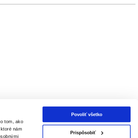
Povoliť všetko
 o tom, ako
 ktoré nám
Prispôsobiť
 osobnými