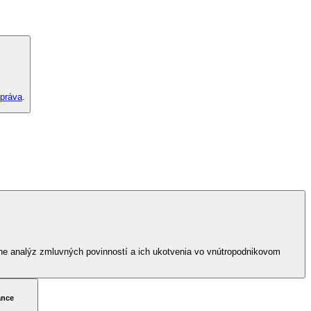
práva
.
ne analýz zmluvných povinností a ich ukotvenia vo vnútropodnikovom
ance