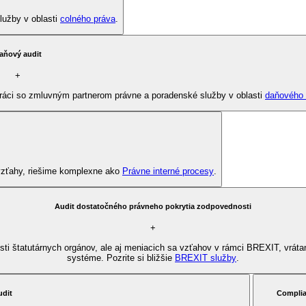
lužby v oblasti
colného práva
.
aňový audit
+
práci so zmluvným partnerom právne a poradenské služby v oblasti
daňového 
 vzťahy, riešime komplexne ako
Právne interné procesy
.
Audit dostatočného právneho pokrytia zodpovednosti
+
ti štatutárnych orgánov, ale aj meniacich sa vzťahov v rámci BREXIT, vráta
systéme. Pozrite si bližšie
BREXIT služby
.
udit
Compli