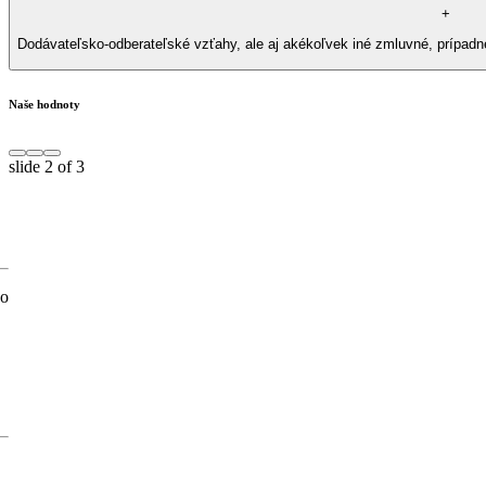
+
Dodávateľsko-odberateľské vzťahy, ale aj akékoľvek iné zmluvné, prípadn
Naše hodnoty
slide
2
of 3
čo