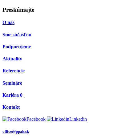
Preskúmajte
O nás
Sme súčasťou
Podporujeme
Aktuality
Referencie
Semináre
Kariéra
0
Kontakt
Facebook
Linkedin
office@ppak.sk