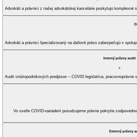
Advokáti a právnici z našej advokátskej kancelárie poskytujú komplexné s
D
Advokáti a právnici špecializovaný na daňové právo zabezpečujú v spolu
Interný právny audit
+
Audit vnútropodnikových predpisov – COVID legislatíva, pracovnoprávne
Vo svetle COVID-nariadení posudzujeme právne pokrytie zodpovednos
Externý právny a