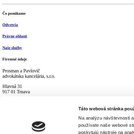
Čo ponúkame
Odvetvia
Právne oblasti
Naše služby
Firemné údaje
Prosman a Pavlovič
advokátska kancelária, s.r.o.
Hlavná 31
917 01 Trnava
Podstránky
Táto webová stránka pou
Domov
O nás
Podporujeme
Aktuality
Na analýzu návštevnosti a
Referencie
Semináre
Kariéra
Kontakt
používate naše webové str
poskytujú nástroje na ana
Sledujte nás