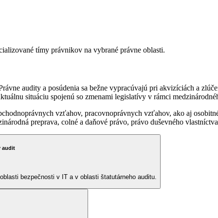
ializované tímy právnikov na vybrané právne oblasti.
rávne audity a posúdenia sa bežne vypracúvajú pri akvizíciách a zlúč
a aktuálnu situáciu spojenú so zmenami legislatívy v rámci medzinárodn
chodnoprávnych vzťahov, pracovnoprávnych vzťahov, ako aj osobitné pr
dzinárodná preprava, colné a daňové právo, právo duševného vlastníctva
 audit
asti bezpečnosti v IT a v oblasti štatutárneho auditu.