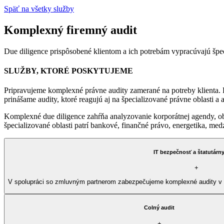
Späť na všetky služby
Komplexný firemný audit
Due diligence prispôsobené klientom a ich potrebám vypracúvajú špec
SLUŽBY, KTORÉ POSKYTUJEME
Pripravujeme komplexné právne audity zamerané na potreby klienta. P
prinášame audity, ktoré reagujú aj na špecializované právne oblasti 
Komplexné due diligence zahŕňa analyzovanie korporátnej agendy, ob
špecializované oblasti patrí bankové, finančné právo, energetika, me
IT bezpečnosť a štatutárny
+
V spolupráci so zmluvným partnerom zabezpečujeme komplexné audity v obl
Colný audit
+