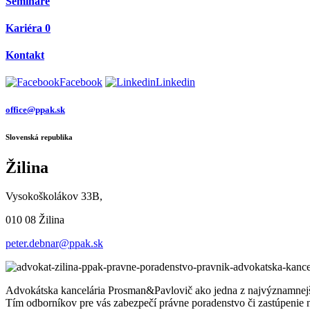
Semináre
Kariéra
0
Kontakt
Facebook
Linkedin
office@ppak.sk
Slovenská republika
Žilina
Vysokoškolákov 33B,
010 08 Žilina
peter.debnar@ppak.sk
Advokátska kancelária Prosman&Pavlovič ako jedna z najvýznamnejší
Tím odborníkov pre vás zabezpečí právne poradenstvo či zastúpenie n