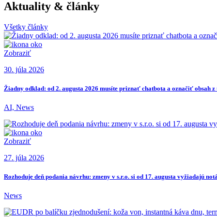
Aktuality & články
Všetky články
Zobraziť
30. júla 2026
Žiadny odklad: od 2. augusta 2026 musíte priznať chatbota a označiť obsah z 
AI, News
Zobraziť
27. júla 2026
Rozhoduje deň podania návrhu: zmeny v s.r.o. si od 17. augusta vyžiadajú not
News