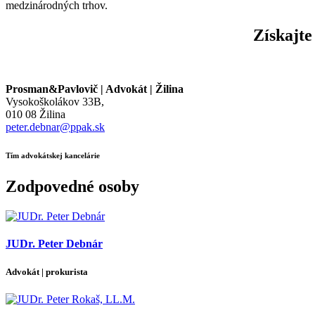
medzinárodných trhov.
Získajte
Prosman&Pavlovič | Advokát | Žilina
Vysokoškolákov 33B,
010 08 Žilina
peter.debnar@ppak.sk
Tím advokátskej kancelárie
Zodpovedné osoby
JUDr. Peter Debnár
Advokát | prokurista