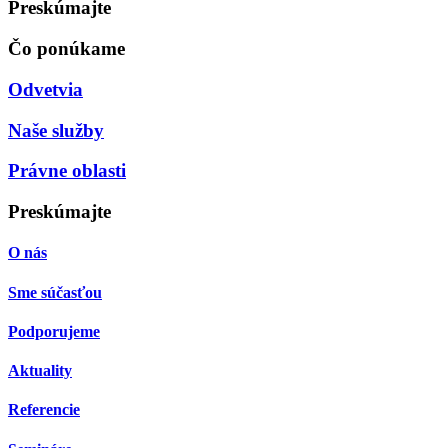
Preskúmajte
Čo ponúkame
Odvetvia
Naše služby
Právne oblasti
Preskúmajte
O nás
Sme súčasťou
Podporujeme
Aktuality
Referencie