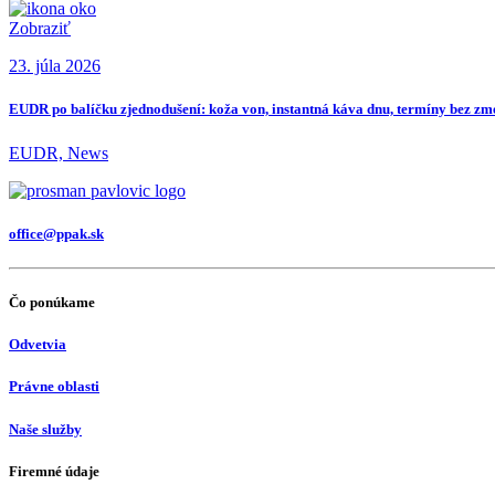
Zobraziť
23. júla 2026
EUDR po balíčku zjednodušení: koža von, instantná káva dnu, termíny bez z
EUDR, News
office@ppak.sk
Čo ponúkame
Odvetvia
Právne oblasti
Naše služby
Firemné údaje