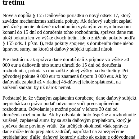
tretinu
Novela dopĺňa § 155 Daňového poriadku o nový odsek 17, ktorý
zavádza mechanizmus zníženia pokuty. Ak daňový subjekt zaplatí
peňažné plnenie uložené rozhodnutím vydaným vo vyrubovacom
konaní do 15 dní od doručenia tohto rozhodnutia, správca dane mu
uloží pokutu len vo výške dvoch tretín. Ide o zníženie pokuty podľa
§ 155 ods. 1 písm. f), teda pokuty spojenej s dorubením dane alebo
úpravou sumy, na ktorú si daňový subjekt uplatnil nárok.
Pre ilustráciu: ak správca dane dorubí daň z príjmov vo výške 20
000 eur a daňovník túto sumu uhradí do 15 dní od doručenia
rozhodnutia, pokuta sa mu zníži z plnej výšky na dve tretiny. Pri
pôvodnej pokute 9 000 eur to znamená úsporu 3 000 eur. Ak by
daňovník zaplatil až v riadnej 45-dňovej lehote splatnosti, na
zníženú sadzbu by už nárok nemal.
Podstatné je, že včasným zaplatením dorubenej dane daňový subjekt
neprichádza o právo podať odvolanie voči prvostupňovému
rozhodnutiu. Odvolanie je možné podať v lehote 30 dní od
doručenia rozhodnutia. Ak by odvolanie bolo úspešné a rozhodnutie
zrušené, zaplatená suma by sa stala daňovým preplatkom, ktorý je
správca dane povinný vrátiť. Za určitých okolností však správca
dane môže tento preplatok zadržať, napríklad na zabezpečenie
prebiehajúcej ďalšej daňovej kontroly alebo ak existuje odôvodnená