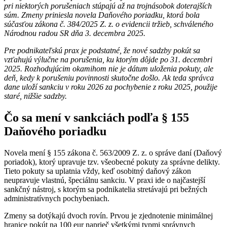
pri niektorých porušeniach stúpajú až na trojnásobok doterajších
súm. Zmeny priniesla novela Daňového poriadku, ktorá bola
súčasťou zákona č. 384/2025 Z. z. o evidencii tržieb, schváleného
Národnou radou SR dňa 3. decembra 2025.
Pre podnikateľskú prax je podstatné, že nové sadzby pokút sa
vzťahujú výlučne na porušenia, ku ktorým dôjde po 31. decembri
2025. Rozhodujúcim okamihom nie je dátum uloženia pokuty, ale
deň, kedy k porušeniu povinnosti skutočne došlo. Ak teda správca
dane uloží sankciu v roku 2026 za pochybenie z roku 2025, použije
staré, nižšie sadzby.
Čo sa mení v sankciách podľa § 155
Daňového poriadku
Novela mení § 155 zákona č. 563/2009 Z. z. o správe daní (Daňový
poriadok), ktorý upravuje tzv. všeobecné pokuty za správne delikty.
Tieto pokuty sa uplatnia vždy, keď osobitný daňový zákon
neupravuje vlastnú, špeciálnu sankciu. V praxi ide o najčastejší
sankčný nástroj, s ktorým sa podnikatelia stretávajú pri bežných
administratívnych pochybeniach.
Zmeny sa dotýkajú dvoch rovín. Prvou je zjednotenie minimálnej
hranice pokút na 100 eur naprieč všetkými typmi správnych