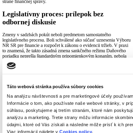
strane finančnej správy.
Legislatívny proces: prílepok bez
odbornej diskusie
Zmeny v sadzbách pokút neboli predmetom samostatného
legislatívneho procesu. Boli schválené ako súčasť uznesenia Výboru
NR SR pre financie a rozpočet k zákonu o evidencii tržieb. V praxi
to znamená, že takto zásadná zmena sankčného režimu Daňového
poriadku neprešla štandardným pripomienkovým konaním, nebola
podrobená analýze dopadov na podnikateľské prostredie a nedostala
priestor na odbornú diskusiu s dotknutými subjektmi.
Na tento postup opakovane upozorňujú zástupcovia podnikateľov.
Združenie podnikateľov Slovenska kritizuje, že namiesto
Táto webová stránka používa súbory cookies
zjednodušovania legislatívy a posilňovania motivačných nástrojov
štát pristupuje k represívnemu zvyšovaniu sankcií. V kontexte
Na analýzu návštevnosti a pre marketingové účely používa
slovenskej normotvorby, kde je časť porušení daňových povinností
Informácie o tom, ako používate naše webové stránky, v pr
dôsledkom neprehľadnosti a nestability právnej úpravy, je otázne, či
samotné zvýšenie pokút prinesie želaný preventívny účinok.
súhlasu, poskytujeme aj tretím stranám, ktoré nám poskytujú
analýzu a marketing. Tretie strany môžu informácie skombi
Koho sa zmeny týkajú a čo treba urobiť
údajmi, ktoré od Vás získali a následne môže prísť k ich p
Viac informácií nájdete v
Cookies policy
.