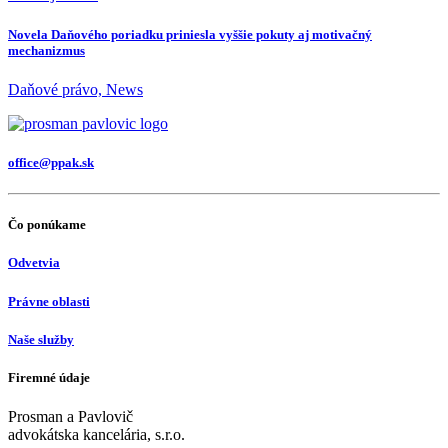
Novela Daňového poriadku priniesla vyššie pokuty aj motivačný
mechanizmus
Daňové právo, News
office@ppak.sk
Čo ponúkame
Odvetvia
Právne oblasti
Naše služby
Firemné údaje
Prosman a Pavlovič
advokátska kancelária, s.r.o.