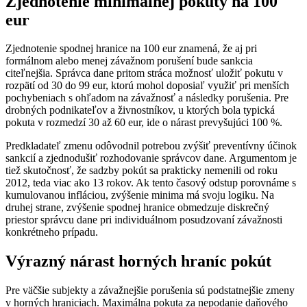
Zjednotenie minimálnej pokuty na 100
eur
Zjednotenie spodnej hranice na 100 eur znamená, že aj pri
formálnom alebo menej závažnom porušení bude sankcia
citeľnejšia. Správca dane pritom stráca možnosť uložiť pokutu v
rozpätí od 30 do 99 eur, ktorú mohol doposiaľ využiť pri menších
pochybeniach s ohľadom na závažnosť a následky porušenia. Pre
drobných podnikateľov a živnostníkov, u ktorých bola typická
pokuta v rozmedzí 30 až 60 eur, ide o nárast prevyšujúci 100 %.
Predkladateľ zmenu odôvodnil potrebou zvýšiť preventívny účinok
sankcií a zjednodušiť rozhodovanie správcov dane. Argumentom je
tiež skutočnosť, že sadzby pokút sa prakticky nemenili od roku
2012, teda viac ako 13 rokov. Ak tento časový odstup porovnáme s
kumulovanou infláciou, zvýšenie minima má svoju logiku. Na
druhej strane, zvýšenie spodnej hranice obmedzuje diskrečný
priestor správcu dane pri individuálnom posudzovaní závažnosti
konkrétneho prípadu.
Výrazný nárast horných hraníc pokút
Pre väčšie subjekty a závažnejšie porušenia sú podstatnejšie zmeny
v horných hraniciach. Maximálna pokuta za nepodanie daňového