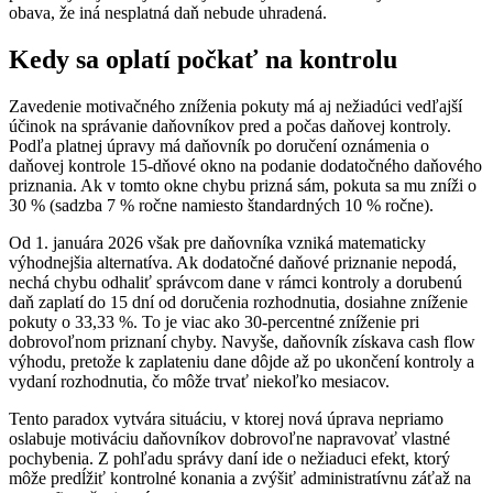
obava, že iná nesplatná daň nebude uhradená.
Kedy sa oplatí počkať na kontrolu
Zavedenie motivačného zníženia pokuty má aj nežiadúci vedľajší
účinok na správanie daňovníkov pred a počas daňovej kontroly.
Podľa platnej úpravy má daňovník po doručení oznámenia o
daňovej kontrole 15-dňové okno na podanie dodatočného daňového
priznania. Ak v tomto okne chybu prizná sám, pokuta sa mu zníži o
30 % (sadzba 7 % ročne namiesto štandardných 10 % ročne).
Od 1. januára 2026 však pre daňovníka vzniká matematicky
výhodnejšia alternatíva. Ak dodatočné daňové priznanie nepodá,
nechá chybu odhaliť správcom dane v rámci kontroly a dorubenú
daň zaplatí do 15 dní od doručenia rozhodnutia, dosiahne zníženie
pokuty o 33,33 %. To je viac ako 30-percentné zníženie pri
dobrovoľnom priznaní chyby. Navyše, daňovník získava cash flow
výhodu, pretože k zaplateniu dane dôjde až po ukončení kontroly a
vydaní rozhodnutia, čo môže trvať niekoľko mesiacov.
Tento paradox vytvára situáciu, v ktorej nová úprava nepriamo
oslabuje motiváciu daňovníkov dobrovoľne napravovať vlastné
pochybenia. Z pohľadu správy daní ide o nežiaduci efekt, ktorý
môže predĺžiť kontrolné konania a zvýšiť administratívnu záťaž na