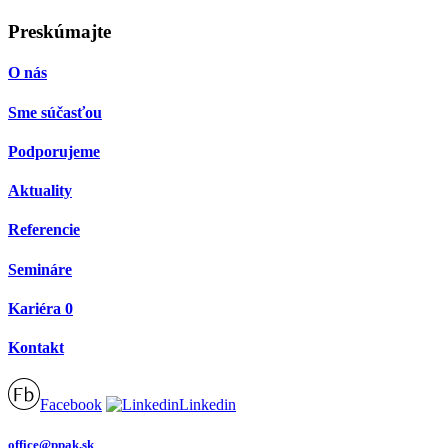
Preskúmajte
O nás
Sme súčasťou
Podporujeme
Aktuality
Referencie
Semináre
Kariéra
0
Kontakt
Facebook
Linkedin
office@ppak.sk