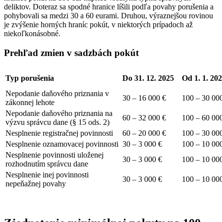
deliktov. Doteraz sa spodné hranice líšili podľa povahy porušenia a
pohybovali sa medzi 30 a 60 eurami. Druhou, výraznejšou rovinou
je zvýšenie horných hraníc pokút, v niektorých prípadoch až
niekoľkonásobné.
Prehľad zmien v sadzbách pokút
Typ porušenia
Do 31. 12. 2025
Od 1. 1. 20
Nepodanie daňového priznania v
30 – 16 000 €
100 – 30 00
zákonnej lehote
Nepodanie daňového priznania na
60 – 32 000 €
100 – 60 00
výzvu správcu dane (§ 15 ods. 2)
Nesplnenie registračnej povinnosti
60 – 20 000 €
100 – 30 00
Nesplnenie oznamovacej povinnosti
30 – 3 000 €
100 – 10 00
Nesplnenie povinnosti uloženej
30 – 3 000 €
100 – 10 00
rozhodnutím správcu dane
Nesplnenie inej povinnosti
30 – 3 000 €
100 – 10 00
nepeňažnej povahy