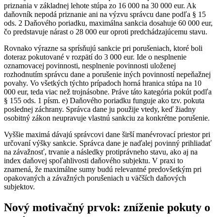
priznania v základnej lehote stúpa zo 16 000 na 30 000 eur. Ak
daňovník nepodá priznanie ani na výzvu správcu dane podľa § 15
ods. 2 Daňového poriadku, maximálna sankcia dosahuje 60 000 eur,
čo predstavuje nárast o 28 000 eur oproti predchádzajúcemu stavu.
Rovnako výrazne sa sprísňujú sankcie pri porušeniach, ktoré boli
doteraz pokutované v rozpätí do 3 000 eur. Ide o nesplnenie
oznamovacej povinnosti, nesplnenie povinnosti uloženej
rozhodnutím správcu dane a porušenie iných povinností nepeňažnej
povahy. Vo všetkých týchto prípadoch horná hranica stúpa na 10
000 eur, teda viac než trojnásobne. Práve táto kategória pokút podľa
§ 155 ods. 1 písm. e) Daňového poriadku funguje ako tzv. pokuta
poslednej záchrany. Správca dane ju použije vtedy, keď žiadny
osobitný zákon neupravuje vlastnú sankciu za konkrétne porušenie.
Vyššie maximá dávajú správcovi dane širší manévrovací priestor pri
určovaní výšky sankcie. Správca dane je naďalej povinný prihliadať
na závažnosť, trvanie a následky protiprávneho stavu, ako aj na
index daňovej spoľahlivosti daňového subjektu. V praxi to
znamená, že maximálne sumy budú relevantné predovšetkým pri
opakovaných a závažných porušeniach u väčších daňových
subjektov.
Nový motivačný prvok: zníženie pokuty o