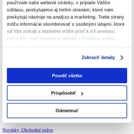
používate naše webové stránky, v prípade Vášho
súhlasu, poskytujeme aj tretím stranám, ktoré nám
UBER
poskytujú nástroje na analýzu a marketing. Tretie strany
môžu informácie skombinovať s osobnými údajmi, ktoré
Všetky články
od Vás získali a následne môže prísť k ich prenosu
mimo EÚ. Viac informácií nájdete v
Cookies policy
.
Najvyhľadávanejšie
covid-19
koronavírus
colné právo
pracovné právo
obchodné
Zobraziť detaily
spoločnosti
Všetky články
Povoliť všetko
Prispôsobiť
Zobraziť
27. marca 2018
Odmietnuť
Uznesenie proti Uber B.V.
Novinky, Obchodné právo