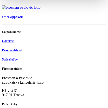
office@ppak.sk
Čo ponúkame
Odvetvia
Právne oblasti
Naše služby
Firemné údaje
Prosman a Pavlovič
advokátska kancelária, s.r.o.
Hlavná 31
917 01 Trnava
Podstránky