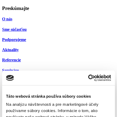
Preskúmajte
O nás
Sme súčasťou
Podporujeme
Aktuality
Referencie
Semináre
Kariéra
0
Kontakt
Táto webová stránka používa súbory cookies
Facebook
Linkedin
Na analýzu návštevnosti a pre marketingové účely
používame súbory cookies. Informácie o tom, ako
office@ppak.sk
používate naše webové stránky, v prípade Vášho