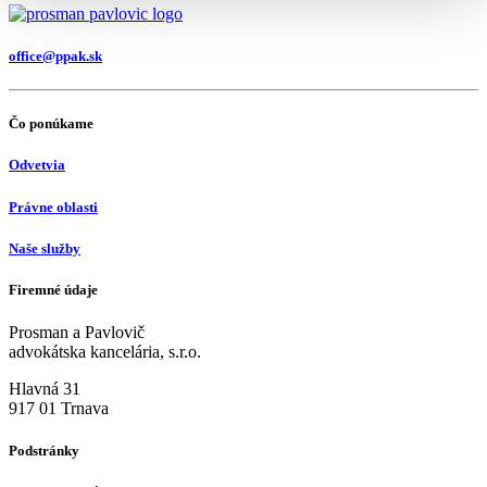
office@ppak.sk
Čo ponúkame
Odvetvia
Právne oblasti
Naše služby
Firemné údaje
Prosman a Pavlovič
advokátska kancelária, s.r.o.
Hlavná 31
917 01 Trnava
Podstránky