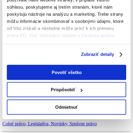
označovanie pohonných látok
súhlasu, poskytujeme aj tretím stranám, ktoré nám
poskytujú nástroje na analýzu a marketing. Tretie strany
Všetky články
môžu informácie skombinovať s osobnými údajmi, ktoré
od Vás získali a následne môže prísť k ich prenosu
mimo EÚ. Viac informácií nájdete v
Cookies policy
.
Najvyhľadávanejšie
covid-19
koronavírus
colné právo
pracovné právo
obchodné
Zobraziť detaily
spoločnosti
Všetky články
Povoliť všetko
Prispôsobiť
Zobraziť
6. júna 2019
Odmietnuť
Pohonné látky sa budú označovať nanomarkerom
Colné právo, Legislatíva, Novinky, Správne právo