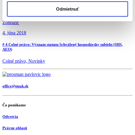
Odmietnuť
Zobraziť
4. júna 2018
# 4 Colné právo: Význam statusu Schválený hospodársky subjekt (SHS,
AEO)
Colné právo, Novinky
office@ppak.sk
Čo ponúkame
Odvetvia
Právne oblasti