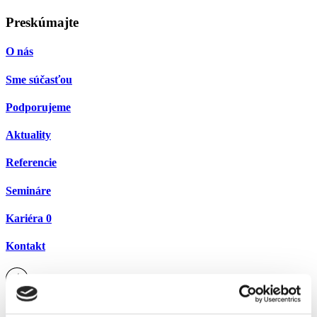
Preskúmajte
O nás
Sme súčasťou
Podporujeme
Aktuality
Referencie
Semináre
Kariéra
0
Kontakt
Facebook
Linkedin
office@ppak.sk