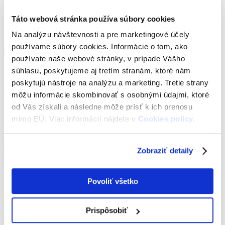
colné konanie
Táto webová stránka používa súbory cookies
Na analýzu návštevnosti a pre marketingové účely
Všetky články
používame súbory cookies. Informácie o tom, ako
používate naše webové stránky, v prípade Vášho
súhlasu, poskytujeme aj tretím stranám, ktoré nám
Najvyhľadávanejšie
poskytujú nástroje na analýzu a marketing. Tretie strany
covid-19
koronavírus
colné právo
pracovné právo
obchodné
môžu informácie skombinovať s osobnými údajmi, ktoré
spoločnosti
od Vás získali a následne môže prísť k ich prenosu
mimo EÚ. Viac informácií nájdete v
Cookies policy
.
Všetky články
Zobraziť detaily
Zobraziť
29. októbra 2018
Povoliť všetko
#5 Colné právo: Colný dlh a dane pri dovoze
Prispôsobiť
Colné právo, Legislatíva