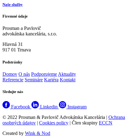
Naše služby
Firemné údaje
Prosman a Pavlovič
advokátska kancelária, s.r.o.
Hlavná 31
917 01 Trnava
Podstránky
Domov
O nás
Podporujeme
Aktuality
Referencie
Semináre
Kariéra
Kontakt
Sledujte nás
Facebook
Linkedin
Instagram
© 2022 Prosman & Pavlovič Advokátska Kancelária |
Ochrana
osobných údajov
|
Cookies policy
| Člen skupiny
ECCN
Created by
Wink & Nod