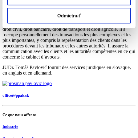
au sein du cabinet d´avocat Prosman a Pavlovič depuis 2010 et
actuellement il est gérant et associé de ce cabinet d´avocats.
Odmietnuť
JUDr. Tomáš Pavlovič se consacre principalement à la fourniture de
conseils juridiques complets dans les domaines du droit commercial,
droit civil, droit bancaire, droit de transport et droit agricole. Il s
´occupe personnellement des transactions les plus complexes et les
plus importantes, y compris la représentation des clients dans les
procédures devant les tribunaux et les autres autorités. Il assure la
communication avec les clients et les autorités compétentes en ce qui
concerne le cabinet d´avocats.
JUDr. Tomáš Pavlovič fournit des services juridiques en slovaque,
en anglais et en allemand.
office@ppak.sk
Ce que nous offrons
Industrie